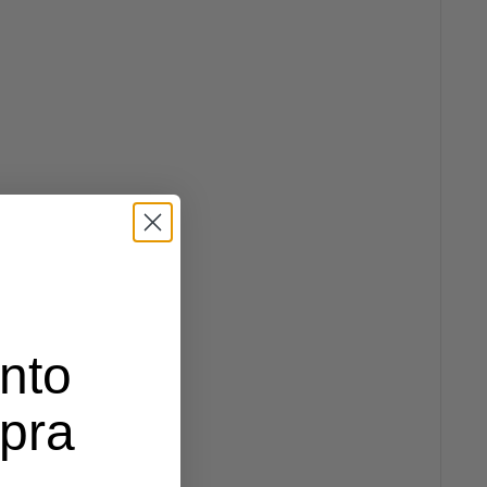
nto
mpra