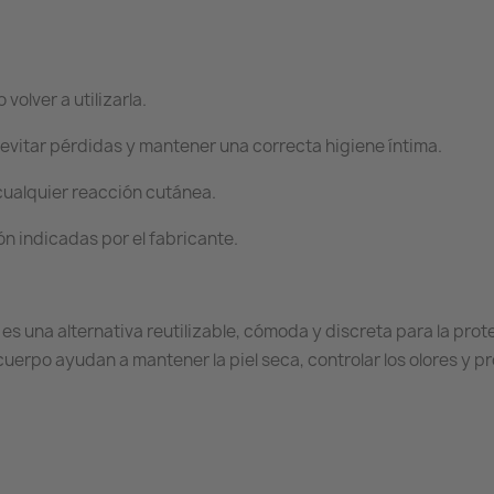
olver a utilizarla.
evitar pérdidas y mantener una correcta higiene íntima.
 cualquier reacción cutánea.
ón indicadas por el fabricante.
 es una alternativa reutilizable, cómoda y discreta para la pro
cuerpo ayudan a mantener la piel seca, controlar los olores y p