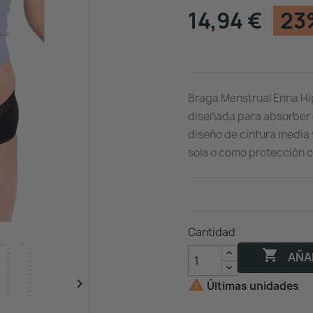
14,94 €
23
Braga Menstrual Enna Hips
diseñada para absorber e
diseño de cintura media y
sola o como protección 
Cantidad

AÑAD


Últimas unidades