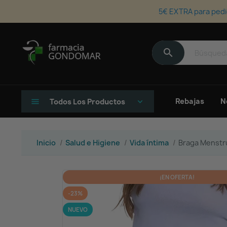
5€ EXTRA para pedi
search
Rebajas
N
menu
Todos Los Productos
keyboard_arrow_down
Inicio
Salud e Higiene
Vida íntima
Braga Menstrua
¡EN OFERTA!
-23%
NUEVO