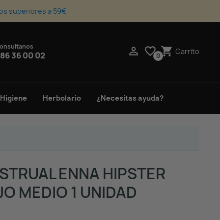
os superiores a 59€
onsultanos
upport_agent

favorite_border
shopping_cart
Carrito
86 36 00 02
0
 Higiene
Herbolario
¿Necesitas ayuda?
STRUAL ENNA HIPSTER
UJO MEDIO 1 UNIDAD