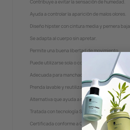
Contribuye a evitar la sensación de humedad.
Ayuda a controlar la aparición de malos olores.
Diseño hipster con cintura media y pernera baja
Se adapta al cuerpo sin apretar.
Permite una buena libertad de movimiento.
Puede utilizarse sola o como protección comple
Adecuada para manchados entre menstruacion
Prenda lavable y reutilizable.
Alternativa que ayuda a reducir el uso de prod
Tratada con tecnología SILVERPLUS® a base de i
Certificada conforme a OEKO-TEX® Standard 1