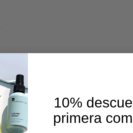
.
mentaria.
es.
10% descue
uctos menstruales desechables.
primera co
ones de plata.
00.