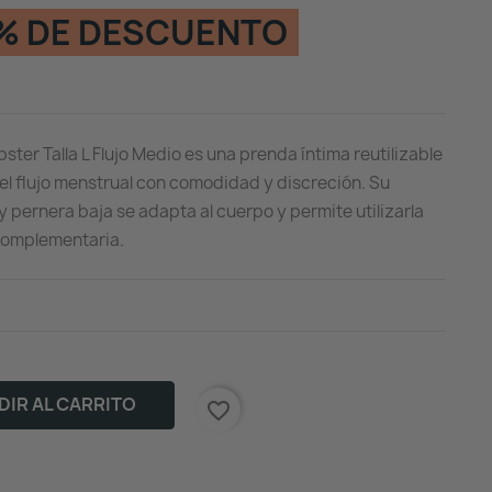
% DE DESCUENTO
ter Talla L Flujo Medio es una prenda íntima reutilizable
l flujo menstrual con comodidad y discreción. Su
 pernera baja se adapta al cuerpo y permite utilizarla
complementaria.
IR AL CARRITO
favorite_border