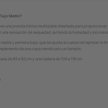
Flujo Medio?
o es una prenda íntima reutilizable diseñada para proporciona
er una sensación de sequedad, evitando la humedad y los malos
 media y pernera baja, que se ajusta al cuerpo sin apretar ni lim
omplemento de una copa menstrual o un tampón.
mada de 83 a 92 cm y una cadera de 109 a 118 cm.
.