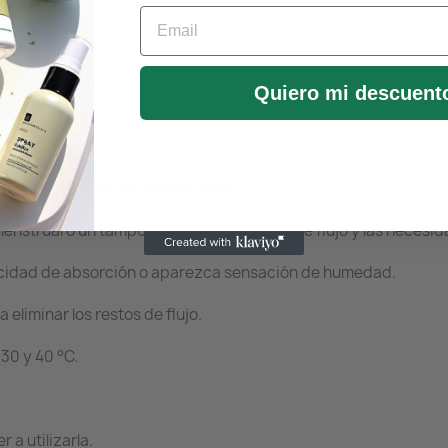
Email
9 a 118 cm.
Quiero mi descuent
 vez.
durante los días de menstruación.
enstrual o un tampón, según la cantidad de flujo y las necesi
acidad de absorción o aparezca sensación de humedad.
eliminar los restos de flujo.
30 y 40 °C.
 a utilizarla.