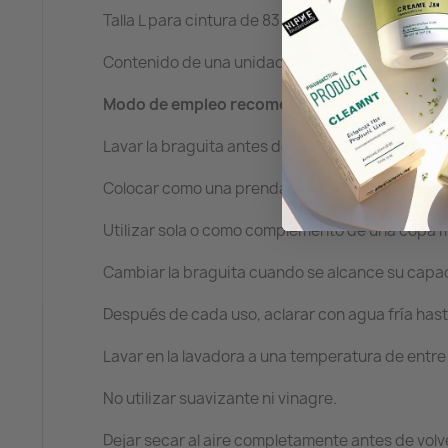
Talla L para cintura de 83 a 92 cm y cadera de 10
Contenido de una unidad.
Modo de empleo recomendado:
Lavar la braguita antes de utilizarla por primera
Colocar como una prenda interior convencional 
Utilizar sola o como complemento de una copa m
Cambiar la braguita cuando se alcance su cap
Después de cada uso, aclarar con agua fría hasta 
Lavar en la lavadora a una temperatura de entre 
No utilizar suavizante ni vinagre.
Dejar secar al aire completamente antes de volver