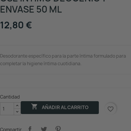
ENVASE 50 ML
12,80 €
Desodorante específico para la parte íntima formulado para
completar la higiene íntima cuotidiana.
Cantidad

AÑADIR AL CARRITO
favorite_border
Compartir