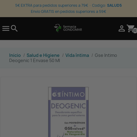
5€ EXTRA para pedidos superiores a 79€ · Codigo:
SALUD5
Envio GRATIS en pedidos superiores a 59€

search

shopping_cart
(0
Inicio
Salud e Higiene
Vida íntima
Gse Intimo
Deogenic 1 Envase 50 Ml