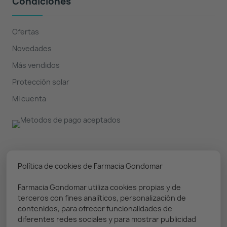
Condiciones
Ofertas
Novedades
Más vendidos
Protección solar
Mi cuenta
Nuestro boletín
Política de cookies de Farmacia Gondomar
Farmacia Gondomar utiliza cookies propias y de
Puedes darte de baja en cualquier momento. Prometemos
terceros con fines analíticos, personalización de
solo enviar información relevante
contenidos, para ofrecer funcionalidades de
diferentes redes sociales y para mostrar publicidad