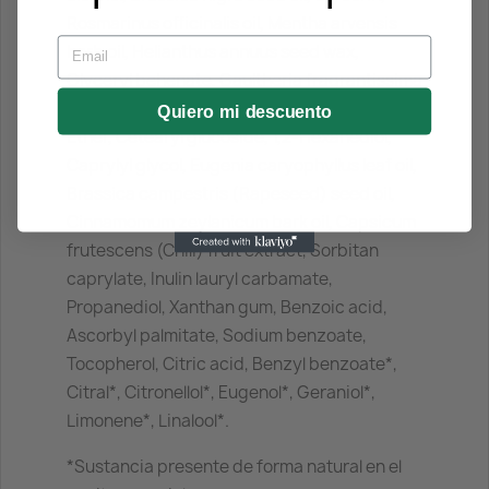
Rosmarinus officinalis oil, Mentha arvensis
Email
herb oil, Helianthus annuus seed wax,
Glyceryl behenate, Gaultheria fragrantissima
leaf oil, Melaleuca cajeputi oil, Vanillyl butyl
Quiero mi descuento
Ether, Cetearyl glucoside, 1,2-Hexanediol,
Caprylyl glycol, Eugenia caryophyllus leaf oil,
Brassica campestris (Rapeseed) seed oil,
Cinnamomum zeylanicum bark oil, Capsicum
frutescens (Chili) fruit extract, Sorbitan
caprylate, Inulin lauryl carbamate,
Propanediol, Xanthan gum, Benzoic acid,
Ascorbyl palmitate, Sodium benzoate,
Tocopherol, Citric acid, Benzyl benzoate*,
Citral*, Citronellol*, Eugenol*, Geraniol*,
Limonene*, Linalool*.
*Sustancia presente de forma natural en el