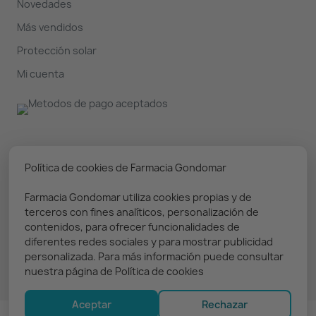
Novedades
Más vendidos
Protección solar
Mi cuenta
Nuestro boletín
Política de cookies de Farmacia Gondomar
Farmacia Gondomar utiliza cookies propias y de
Puedes darte de baja en cualquier momento. Prometemos
terceros con fines analíticos, personalización de
solo enviar información relevante
contenidos, para ofrecer funcionalidades de
diferentes redes sociales y para mostrar publicidad
personalizada. Para más información puede consultar
nuestra página de Política de cookies
Aceptar
Rechazar