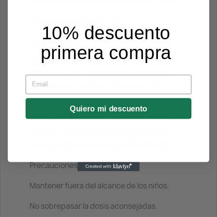
el periodo delicado, sin sobrepasar 14 días.
Tomar con un poco de agua.
10% descuento
Composición
primera compra
Con aceites esenciales 100% ecológicos*:
Hinojo, Lavanda, Cardamomo, Jengibre,
Email
Lemongrass, Eucalipto, Menta piperita
*Ingrediente que procede de agricultura
Quiero mi descuento
ecológica (Control Certisys-BE-BIO-01) - BIO
significa : procedente de la agricultura
ecológica (Control Certisys-BE-BIO-01).
Precauciones
Mantener fuera del alcance de los niños.
No sobrepasar la dosis aconsejadas.