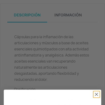
DESCRIPCIÓN
INFORMACIÓN
Cápsulas para la inflamación de las
articulaciones y músculos a base de aceites
esenciales quimiotipados con alta actividad
antiinflamatoria y analgésica. Además estos
aceites esenciales van recuperando
naturalmente las articulaciones
desgastadas, aportando flexibilidad y
reduciendo el dolor.
Dosificación
2 a 3 cápsulas al día con las comidas durante