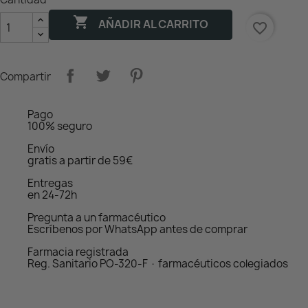

AÑADIR AL CARRITO
favorite_border
Compartir
Pago
100% seguro
Envío
gratis a partir de 59€
Entregas
en 24-72h
Pregunta a un farmacéutico
Escríbenos por WhatsApp antes de comprar
Farmacia registrada
Reg. Sanitario PO-320-F · farmacéuticos colegiados