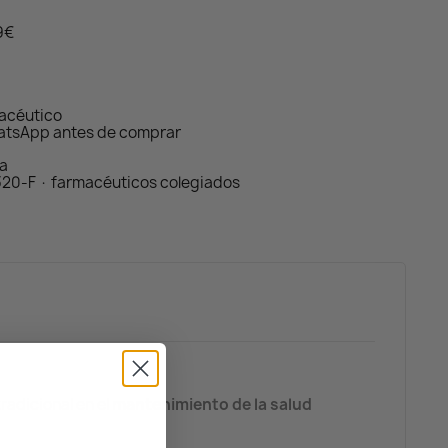
59€
macéutico
atsApp antes de comprar
da
320-F · farmacéuticos colegiados
radicional en el
mantenimiento de la salud