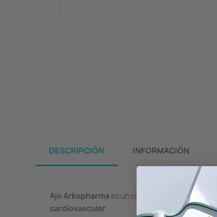
DESCRIPCIÓN
INFORMACIÓN
Ajo Arkopharma
es un complemento alimentici
cardiovascular
.