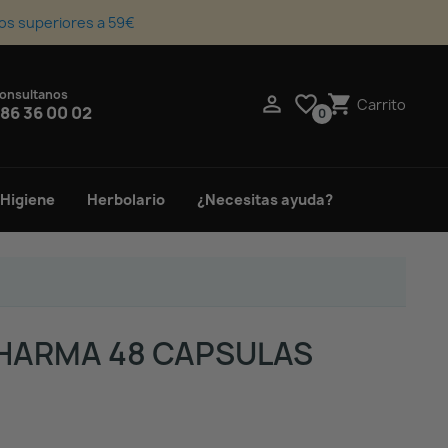
os superiores a 59€
onsultanos
upport_agent

favorite_border
shopping_cart
Carrito
86 36 00 02
0
 Higiene
Herbolario
¿Necesitas ayuda?
HARMA 48 CAPSULAS