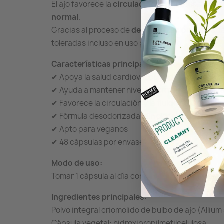
El ajo favorece la
circulación sanguínea
, ayuda
normal
.
Gracias al proceso de
desodorización
, estas 
toleradas incluso en uso prolongado.
Características principales:
✔ Apoya la salud cardiovascular de forma natur
✔ Ayuda a mantener niveles normales de colester
✔ Favorece la circulación y la fluidez sanguínea
✔ Fórmula desodorizada: sin olor ni regusto a aj
✔ Apto para veganos
✔ 48 cápsulas por envase
Modo de uso:
Tomar 1 cápsula al día con un vaso de agua, pr
Ingredientes principales:
Polvo integral criomolido de bulbo de ajo (Allium
Cápsula vegetal: hidroxipropilmetilcelulosa