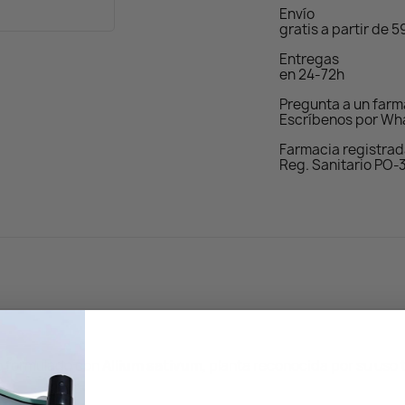
Envío
gratis a partir de 
Entregas
en 24-72h
Pregunta a un far
Escríbenos por Wh
Farmacia registra
Reg. Sanitario PO-
o formulado con
Allium sativum
, planta reconocida por su uso t