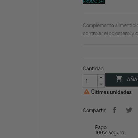
PROMO 3+1
Complemento alimenticio
controlar el colesterol y
Cantidad

AÑAD

Últimas unidades
Compartir
Pago
100% seguro