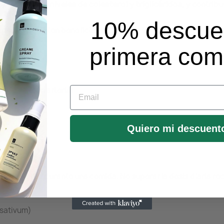
 a
regular los niveles de colesterol y triglicéridos
, y contrib
10% descue
cápsulas permiten beneficiarse de todas las propiedades del aj
primera co
al
Email
ol y presión arterial
o
Quiero mi descuent
eferiblemente durante una comida. No superar la dosis diaria 
 sativum)