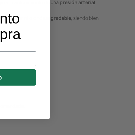
uye al mantenimiento de una
presión arterial
nto
o
sin sabor ni olor desagradable
, siendo bien
mpra
o
recomendada.