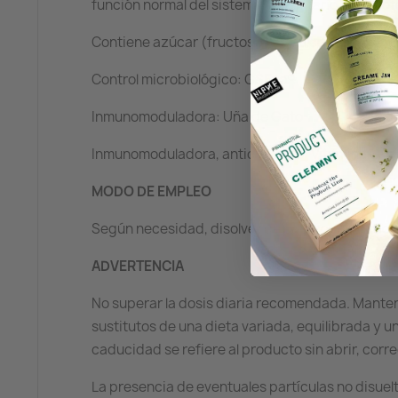
función normal del sistema inmunitario, a la prote
Contiene azúcar (fructosa) y edulcorante.
Control microbiológico: GSEvo®
Inmunomoduladora: Uña de Gato
Inmunomoduladora, antioxidante: Vitamina C
MODO DE EMPLEO
Según necesidad, disolver de 1 a 2 comprimidos
ADVERTENCIA
No superar la dosis diaria recomendada. Manten
sustitutos de una dieta variada, equilibrada y un
caducidad se refiere al producto sin abrir, co
La presencia de eventuales partículas no disuel