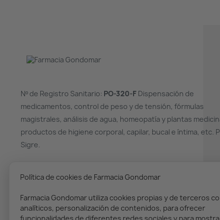
Nº de Registro Sanitario:
PO-320-F
Dispensación de
medicamentos, control de peso y de tensión, fórmulas
magistrales, análisis de agua, homeopatía y plantas medicin
productos de higiene corporal, capilar, bucal e íntima, etc. 
Sigre.
¿NECESITAS AYUDA?
Política de cookies de Farmacia Gondomar
(+34) 986 36 00 02
Farmacia Gondomar utiliza cookies propias y de terceros co
analíticos, personalización de contenidos, para ofrecer
funcionalidades de diferentes redes sociales y para mostra