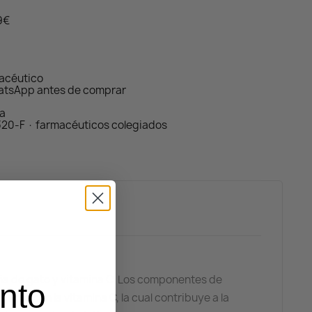
59€
macéutico
atsApp antes de comprar
da
320-F · farmacéuticos colegiados
ña de gato y vitamina C. Los componentes de
nto
unto con la vitamina C, la cual contribuye a la