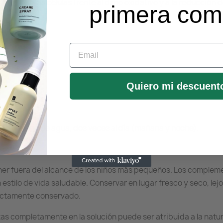
cción de las células frente al daño oxidativo y a la reducción d
primera co
Email
Quiero mi descuent
 en un vaso de agua, dos veces al día (mañana y noche).
er fuera del alcance de los niños más pequeños. Los compleme
 estilo de vida saludable. Conservar en lugar fresco y seco, lejo
rrectamente conservado.
tas completamente en la solución puede ser atribuida a la natu