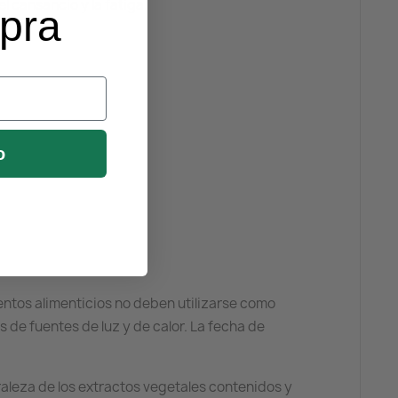
el cansancio y la fatiga.
mpra
o
ntos alimenticios no deben utilizarse como
s de fuentes de luz y de calor. La fecha de
raleza de los extractos vegetales contenidos y