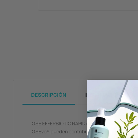
DESCRIPCIÓN
INFORMACIÓN
GSE EFFERBIOTIC RAPID es un complemento alime
GSEvo® pueden contribuir al equilibrio microbian