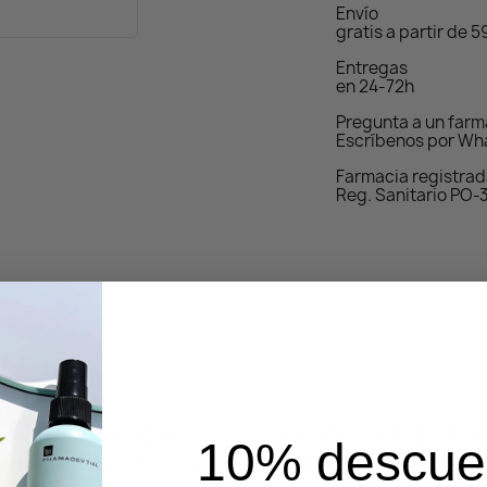
Envío
gratis a partir de 
Entregas
en 24-72h
Pregunta a un far
Escríbenos por Wh
Farmacia registra
Reg. Sanitario PO-
nticio a base de Extracto de semillas de Pomelo (GSEvo®), U
10% descue
o. La Uña de gato apoya las defensas naturales del organismo j