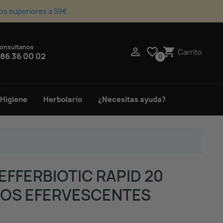
os superiores a 59€
onsultanos
upport_agent

favorite_border
shopping_cart
Carrito
86 36 00 02
0
 Higiene
Herbolario
¿Necesitas ayuda?
 EFFERBIOTIC RAPID 20
OS EFERVESCENTES