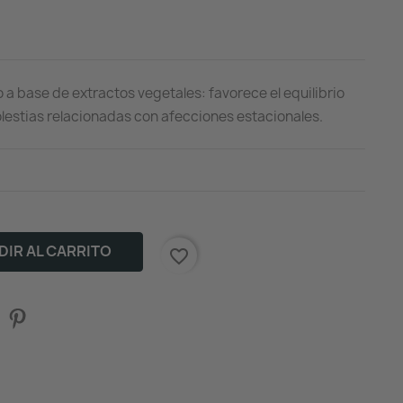
a base de extractos vegetales: favorece el equilibrio
olestias relacionadas con afecciones estacionales.
IR AL CARRITO
favorite_border