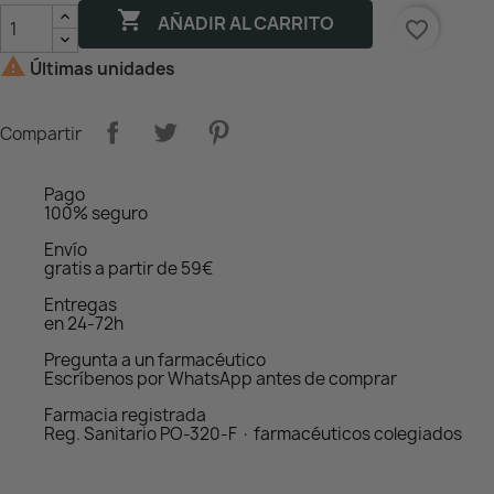

AÑADIR AL CARRITO
favorite_border

Últimas unidades
Compartir
Pago
100% seguro
Envío
gratis a partir de 59€
Entregas
en 24-72h
Pregunta a un farmacéutico
Escríbenos por WhatsApp antes de comprar
Farmacia registrada
Reg. Sanitario PO-320-F · farmacéuticos colegiados