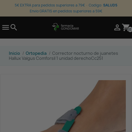
5€ EXTRA para pedidos superiores a 79€ · Codigo:
SALUD5
Envio GRATIS en pedidos superiores a 59€

search

shopping_cart
(0
Inicio
Ortopedia
Corrector nocturno de juanetes
Hallux Valgus Comforsil 1 unidad derechoCc251