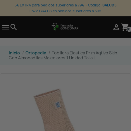
5€ EXTRA para pedidos superiores a 79€ · Codigo:
SALUD5
Envio GRATIS en pedidos superiores a 59€

search

shopping_cart
(0
Inicio
Ortopedia
Tobillera Elastica Prim Aqtivo Skin
Con Almohadillas Maleolares 1 Unidad Talla L