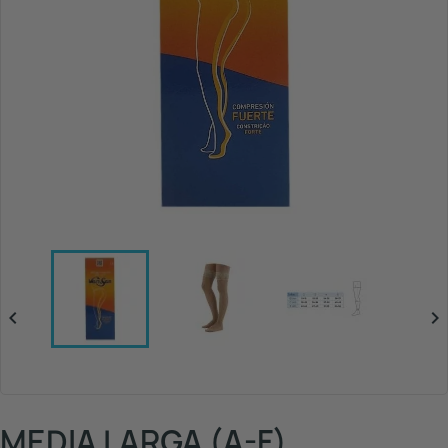


MEDIA LARGA (A-F)