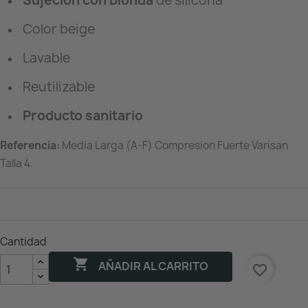
Sujeción con blonda
de silicona
Color beige
Lavable
Reutilizable
Producto sanitario
Referencia:
Media Larga (A-F) Compresion Fuerte Varisan
Talla 4.
Cantidad

AÑADIR AL CARRITO
favorite_border