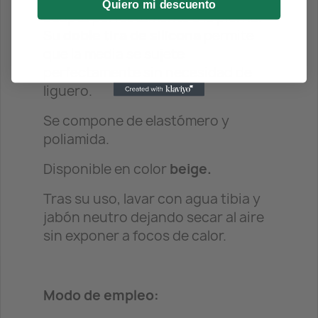
Quiero mi descuento
adapta perfectamente a la pierna.
Su
doble tira de silicona
permite
que la media se sujete
perfectamente sin necesidad de
liguero.
Se compone de elastómero y
poliamida.
Disponible en color
beige.
Tras su uso, lavar con agua tibia y
jabón neutro dejando secar al aire
sin exponer a focos de calor.
Modo de empleo: