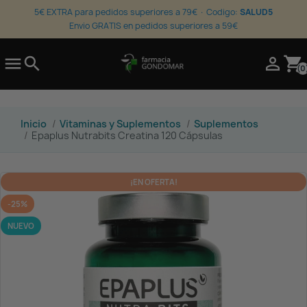
5€ EXTRA para pedidos superiores a 79€ · Codigo:
SALUD5
Envio GRATIS en pedidos superiores a 59€

search

shopping_cart
(0
Inicio
Vitaminas y Suplementos
Suplementos
Epaplus Nutrabits Creatina 120 Cápsulas
¡EN OFERTA!
-25%
NUEVO