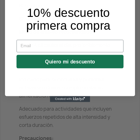
Sin gluten.
10% descuento
Sin lactosa.
primera compra
Modo de empleo recomendado:
Email
Tomar 4 cápsulas al día, preferiblemente
junto con una comida.
Quiero mi descuento
Indicaciones:
Indicado para deportistas y personas
activas que desean complementar su
alimentación con creatina.
Adecuado para actividades que incluyen
esfuerzos repetidos de alta intensidad y
corta duración.
Precauciones: