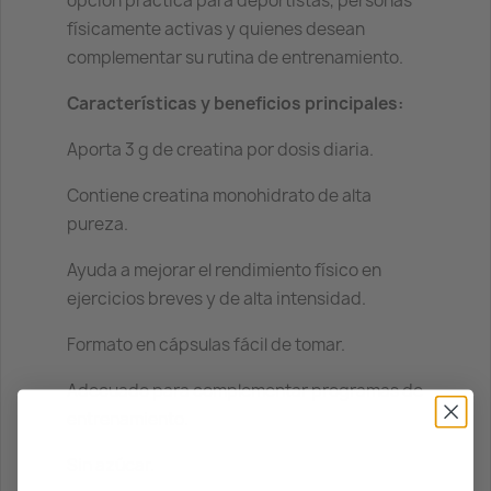
opción práctica para deportistas, personas
físicamente activas y quienes desean
complementar su rutina de entrenamiento.
Características y beneficios principales:
Aporta 3 g de creatina por dosis diaria.
Contiene creatina monohidrato de alta
pureza.
Ayuda a mejorar el rendimiento físico en
ejercicios breves y de alta intensidad.
Formato en cápsulas fácil de tomar.
Adecuado para complementar programas de
entrenamiento.
Sin azúcar.