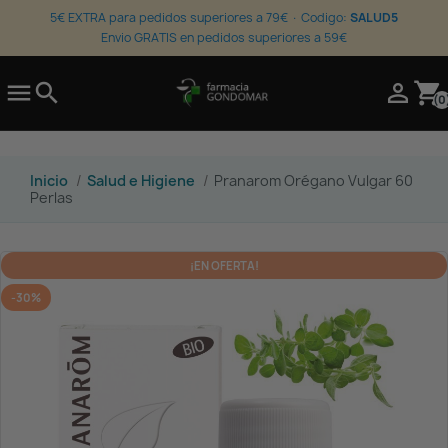
5€ EXTRA para pedidos superiores a 79€ · Codigo:
SALUD5
Envio GRATIS en pedidos superiores a 59€

search

shopping_cart
(0
Inicio
Salud e Higiene
Pranarom Orégano Vulgar 60
Perlas
¡EN OFERTA!
-30%