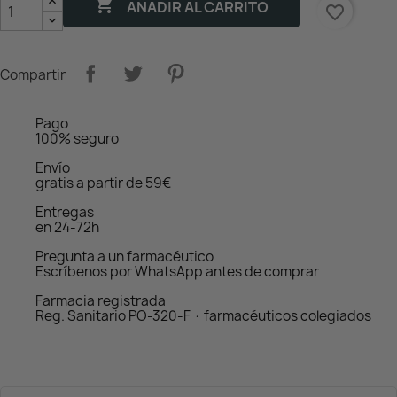

AÑADIR AL CARRITO
favorite_border
Compartir
Pago
100% seguro
Envío
gratis a partir de 59€
Entregas
en 24-72h
Pregunta a un farmacéutico
Escríbenos por WhatsApp antes de comprar
Farmacia registrada
Reg. Sanitario PO-320-F · farmacéuticos colegiados