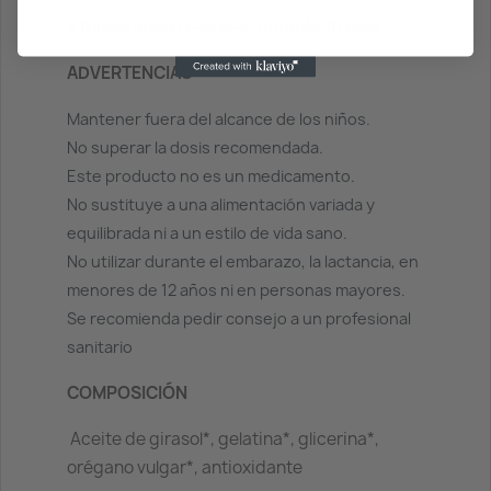
4 tomas al día (4-4-4-4) durante 10 días.
ADVERTENCIAS
Mantener fuera del alcance de los niños.
No superar la dosis recomendada.
Este producto no es un medicamento.
No sustituye a una alimentación variada y
equilibrada ni a un estilo de vida sano.
No utilizar durante el embarazo, la lactancia, en
menores de 12 años ni en personas mayores.
Se recomienda pedir consejo a un profesional
sanitario
COMPOSICIÓN
Aceite de girasol*, gelatina*, glicerina*,
orégano vulgar*, antioxidante