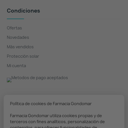
Condiciones
Ofertas
Novedades
Más vendidos
Protección solar
Mi cuenta
Nuestro boletín
Política de cookies de Farmacia Gondomar
Farmacia Gondomar utiliza cookies propias y de
Puedes darte de baja en cualquier momento. Prometemos
terceros con fines analíticos, personalización de
solo enviar información relevante
contenidos, para ofrecer funcionalidades de