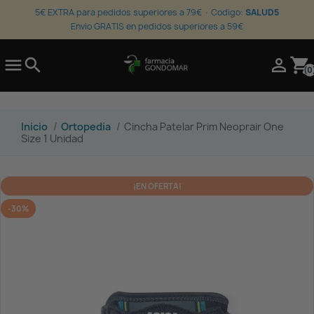
5€ EXTRA para pedidos superiores a 79€ · Codigo:
SALUD5
Envio GRATIS en pedidos superiores a 59€

search

shopping_cart
(0
Inicio
Ortopedia
Cincha Patelar Prim Neoprair One
Size 1 Unidad
¡EN OFERTA!
-30%