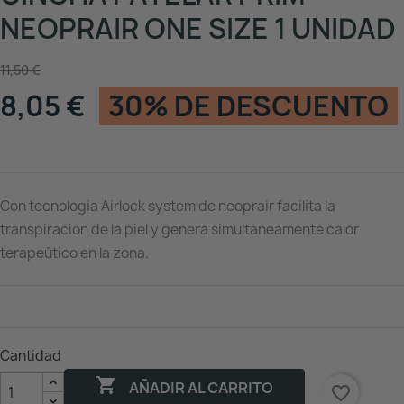
NEOPRAIR ONE SIZE 1 UNIDAD
11,50 €
8,05 €
30% DE DESCUENTO
Con tecnologia Airlock system de neoprair facilita la
transpiracion de la piel y genera simultaneamente calor
terapeútico en la zona.
Cantidad

AÑADIR AL CARRITO
favorite_border