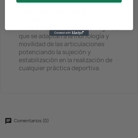
Su tejido, con elasticidad
multidireccional y compresión
tridimensional, hace
de
NEOPRAIR
prendas 100% ligeras,
que se adaptan a la morfología y
movilidad de las articulaciones
potenciando la sujeción y
estabilización en la realización de
cualquier práctica deportiva.
Comentarios (0)