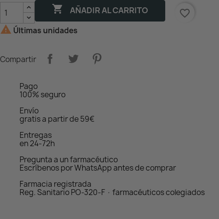

AÑADIR AL CARRITO
favorite_border

Últimas unidades
Compartir
Pago
100% seguro
Envío
gratis a partir de 59€
Entregas
en 24-72h
Pregunta a un farmacéutico
Escríbenos por WhatsApp antes de comprar
Farmacia registrada
Reg. Sanitario PO-320-F · farmacéuticos colegiados