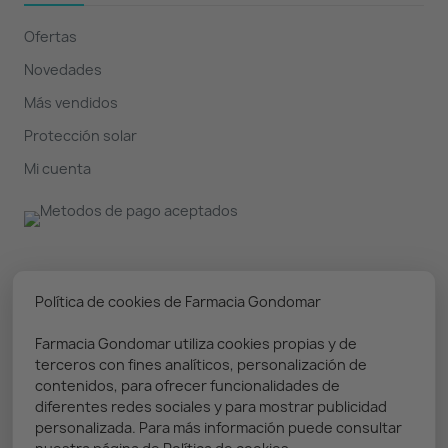
Ofertas
Novedades
Más vendidos
Protección solar
Mi cuenta
Nuestro boletín
Política de cookies de Farmacia Gondomar
Farmacia Gondomar utiliza cookies propias y de
Puedes darte de baja en cualquier momento. Prometemos
terceros con fines analíticos, personalización de
solo enviar información relevante
contenidos, para ofrecer funcionalidades de
diferentes redes sociales y para mostrar publicidad
personalizada. Para más información puede consultar