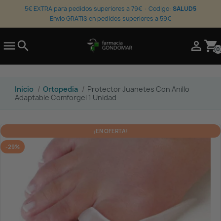
5€ EXTRA para pedidos superiores a 79€ · Codigo:
SALUD5
Envio GRATIS en pedidos superiores a 59€

search

shopping_cart
(0
Inicio
Ortopedia
Protector Juanetes Con Anillo
Adaptable Comforgel 1 Unidad
¡EN OFERTA!
-29%