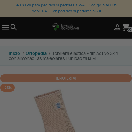
5€ EXTRA para pedidos superiores a 79€ · Codigo:
SALUD5
Envio GRATIS en pedidos superiores a 59€

search

shopping_cart
(0
Inicio
Ortopedia
Tobillera elástica Prim Aqtivo Skin
con almohadillas maleolares 1 unidad talla M
¡EN OFERTA!
-25%