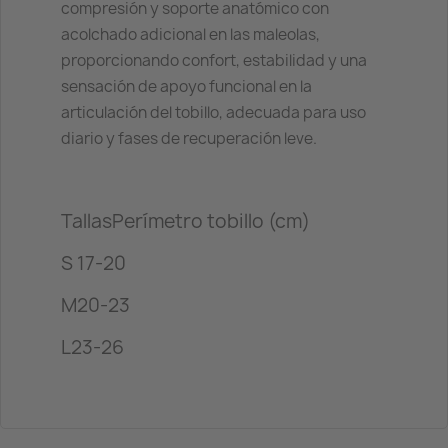
compresión y soporte anatómico con
acolchado adicional en las maleolas,
proporcionando confort, estabilidad y una
sensación de apoyo funcional en la
articulación del tobillo, adecuada para uso
diario y fases de recuperación leve.
Tallas
Perímetro tobillo (cm)
S
17-20
M
20-23
L
23-26