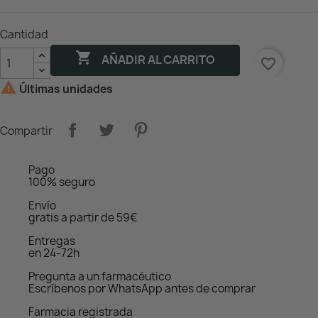
Cantidad

AÑADIR AL CARRITO
favorite_border

Últimas unidades
Compartir
Pago
100% seguro
Envío
gratis a partir de 59€
Entregas
en 24-72h
Pregunta a un farmacéutico
Escríbenos por WhatsApp antes de comprar
Farmacia registrada