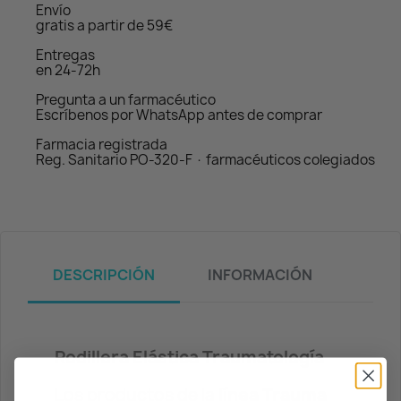
Envío
gratis a partir de 59€
Entregas
en 24-72h
Pregunta a un farmacéutico
Escríbenos por WhatsApp antes de comprar
Farmacia registrada
Reg. Sanitario PO-320-F · farmacéuticos colegiados
DESCRIPCIÓN
INFORMACIÓN
Rodillera Elástica Traumatología
Los productos de la
línea Trauma