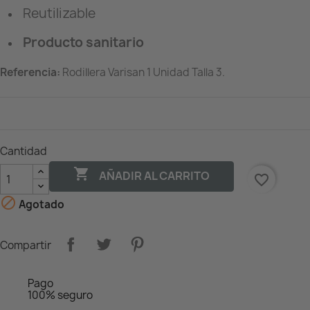
Reutilizable
Producto sanitario
Referencia:
Rodillera Varisan 1 Unidad Talla 3.
Cantidad

AÑADIR AL CARRITO
favorite_border

Agotado
Compartir
Pago
100% seguro