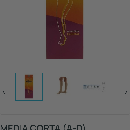


MEDIA CORTA (A-D)