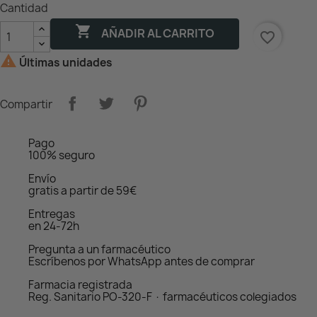
Cantidad

AÑADIR AL CARRITO
favorite_border

Últimas unidades
Compartir
Pago
100% seguro
Envío
gratis a partir de 59€
Entregas
en 24-72h
Pregunta a un farmacéutico
Escríbenos por WhatsApp antes de comprar
Farmacia registrada
Reg. Sanitario PO-320-F · farmacéuticos colegiados