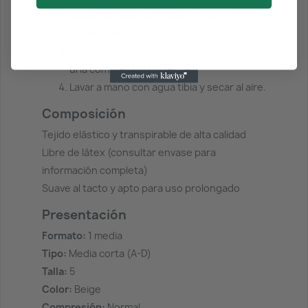
suavidad, asegurándose de que no
queden pliegues.
Asegurar una colocación uniforme para
una compresión correcta.
Lavar a mano con agua tibia y secar al aire.
Composición
Tejido elástico y transpirable de alta calidad
Libre de látex (consultar envase para
información completa)
Suave al tacto y apto para uso prolongado
Presentación
Formato:
1 media
Tipo:
Media corta (A-D)
Talla:
5
Color:
Beige
Compresión:
Normal