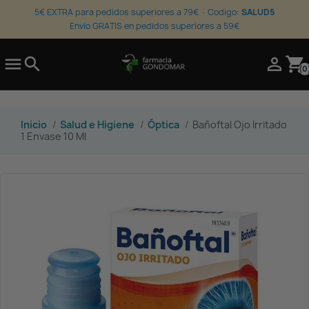
5€ EXTRA para pedidos superiores a 79€ · Codigo:
SALUD5
Envio GRATIS en pedidos superiores a 59€

search

shopping_cart
(0
Inicio
Salud e Higiene
Óptica
Bañoftal Ojo Irritado
1 Envase 10 Ml