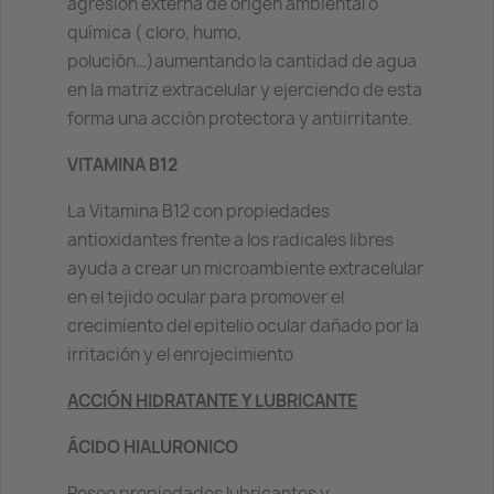
agresión externa de origen ambiental o
química ( cloro, humo,
polución…)aumentando la cantidad de agua
en la matriz extracelular y ejerciendo de esta
forma una acción protectora y antiirritante.
VITAMINA B12
La Vitamina B12 con propiedades
antioxidantes frente a los radicales libres
ayuda a crear un microambiente extracelular
en el tejido ocular para promover el
crecimiento del epitelio ocular dañado por la
irritación y el enrojecimiento
ACCIÓN HIDRATANTE Y LUBRICANTE
ÁCIDO HIALURONICO
Posee propiedades lubricantes y