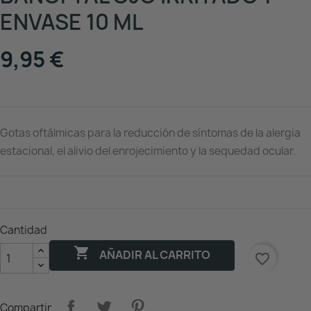
ENVASE 10 ML
9,95 €
Gotas oftálmicas para la reducción de síntomas de la alergia
estacional, el alivio del enrojecimiento y la sequedad ocular.
Cantidad

AÑADIR AL CARRITO
favorite_border
Compartir