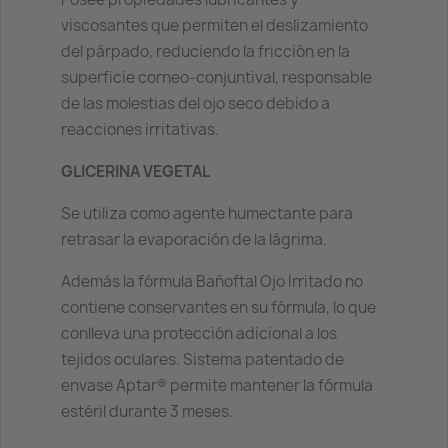
viscosantes que permiten el deslizamiento
del párpado, reduciendo la fricción en la
superficie corneo-conjuntival, responsable
de las molestias del ojo seco debido a
reacciones irritativas.
GLICERINA VEGETAL
Se utiliza como agente humectante para
retrasar la evaporación de la lágrima.
Además la fórmula Bañoftal Ojo Irritado no
contiene conservantes en su fórmula, lo que
conlleva una protección adicional a los
tejidos oculares. Sistema patentado de
envase Aptar® permite mantener la fórmula
estéril durante 3 meses.