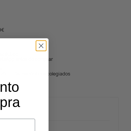
59€
macéutico
atsApp antes de comprar
da
320-F · farmacéuticos colegiados
nto
mpra