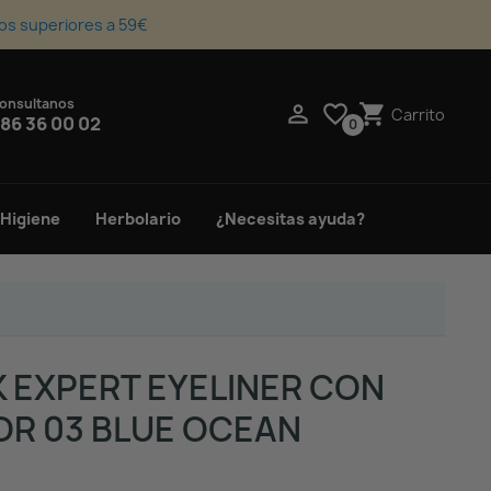
os superiores a 59€
onsultanos
upport_agent

favorite_border
shopping_cart
Carrito
86 36 00 02
0
 Higiene
Herbolario
¿Necesitas ayuda?
 EXPERT EYELINER CON
OR 03 BLUE OCEAN