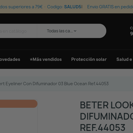
dos superiores a 79€ · Codigo:
SALUD5
Envio GRATIS en pedid
C
s
Todas las ca...
keyboard_arrow_down
9
ovedades
⭐Más vendidos
Protección solar
Salud e
rt Eyeliner Con Difuminador 03 Blue Ocean Ref.44053
BETER LOOK
DIFUMINAD
REF.44053