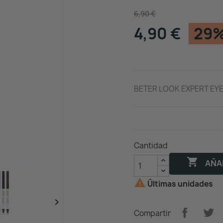
6,90 €
4,90 €
29%
BETER LOOK EXPERT EYE
Cantidad

AÑAD

Últimas unidades

Compartir