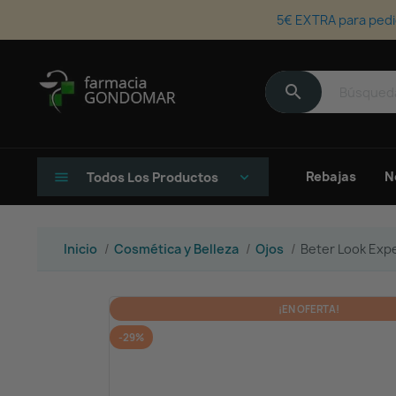
5€ EXTRA para pedi
search
Rebajas
N
menu
Todos Los Productos
keyboard_arrow_down
Inicio
Cosmética y Belleza
Ojos
Beter Look Expe
¡EN OFERTA!
-29%