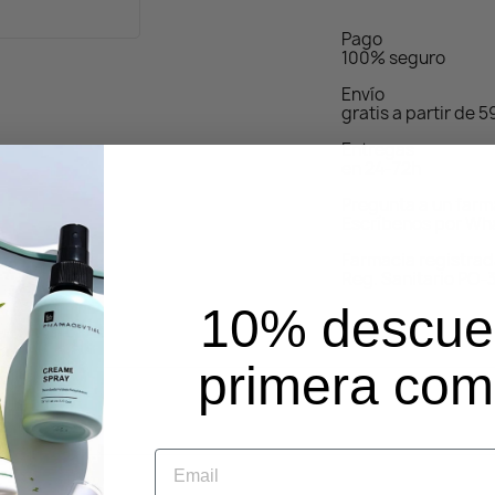
Pago
100% seguro
Envío
gratis a partir de 
Entregas
en 24-72h
Pregunta a un far
Escríbenos por Wh
Farmacia registra
Reg. Sanitario PO-
10% descue
primera co
Email