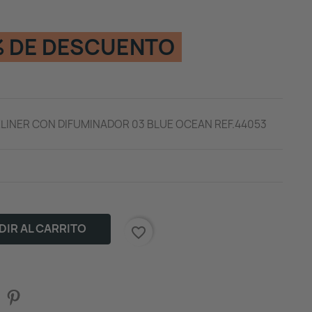
 DE DESCUENTO
LINER CON DIFUMINADOR 03 BLUE OCEAN REF.44053
IR AL CARRITO
favorite_border