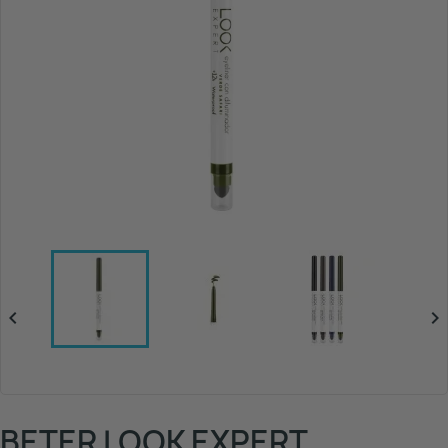


BETER LOOK EXPERT