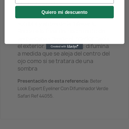
Modo de empleo
Quiero mi descuento
Delinear: después de aplicar la
sombra y antes de la máscara.
Recorre la línea del nacimiento de
las pestañas desde el interior hacia
el exterior. Trazo Smokey: difumina
a medida que se aleja del centro del
ojo como si se tratara de una
sombra
Presentación de esta referencia:
Beter
Look Expert Eyeliner Con Difuminador Verde
Safari Ref 44055.