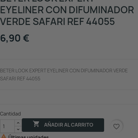
EYELINER CON DIFUMINADOR
VERDE SAFARI REF 44055
6,90 €
BETER LOOK EXPERT EYELINER CON DIFUMINADOR VERDE
SAFARI REF 44055
Cantidad

AÑADIR AL CARRITO
favorite_border

Últimas unidades