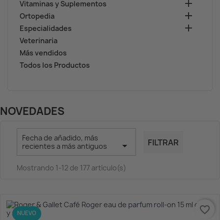

Vitaminas y Suplementos

Ortopedia

Especialidades
Veterinaria
Más vendidos
Todos los Productos
NOVEDADES
Fecha de añadido, más
FILTRAR

recientes a más antiguos
Mostrando 1-12 de 177 artículo(s)
favorite_border
-20%
NUEVO