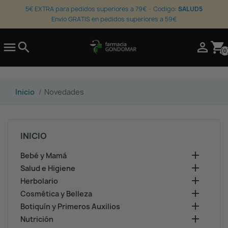
5€ EXTRA para pedidos superiores a 79€ · Codigo:
SALUD5
Envio GRATIS en pedidos superiores a 59€

search

shopping_cart
(0
Inicio
Novedades
INICIO

Bebé y Mamá

Salud e Higiene

Herbolario

Cosmética y Belleza

Botiquín y Primeros Auxilios

Nutrición