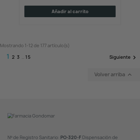
Añadir al carrito
Mostrando 1-12 de 177 artículo(s)
1

Siguiente
2
3
…
15
Volver arriba

Nº de Registro Sanitario:
PO-320-F
Dispensación de