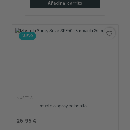
Añadir al carrito
favorite_border
NUEVO
MUSTELA
mustela spray solar alta...
26,95 €