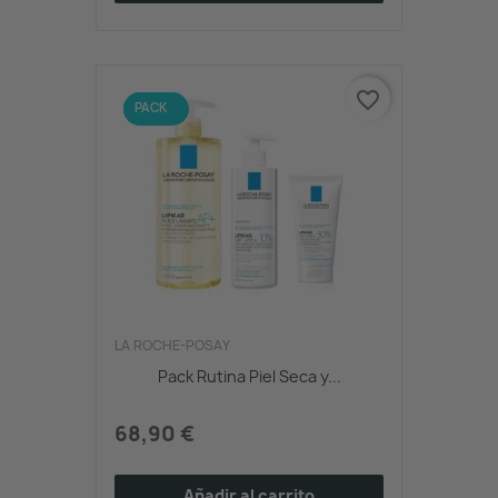
favorite_border
NUEVO
PACK
LA ROCHE-POSAY
Pack Rutina Piel Seca y...
68,90 €
Añadir al carrito