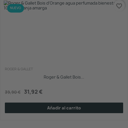
favorite_border
-20%
NUEVO
ROGER & GALLET
Roger & Gallet Bois...
31,92 €
39,90 €
Añadir al carrito