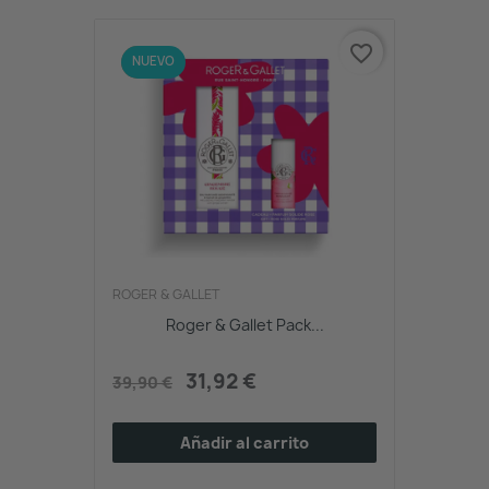
favorite_border
-20%
NUEVO
ROGER & GALLET
Roger & Gallet Pack...
31,92 €
39,90 €
Añadir al carrito