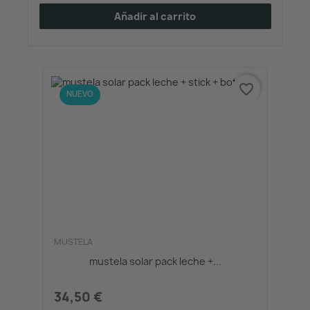
Añadir al carrito
favorite_border
NUEVO
MUSTELA
mustela solar pack leche +...
34,50 €