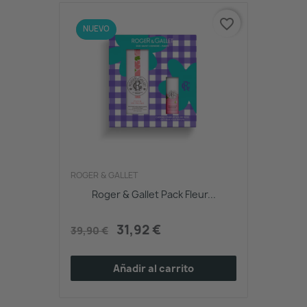
favorite_border
-20%
NUEVO
ROGER & GALLET
Roger & Gallet Pack Fleur...
31,92 €
39,90 €
Añadir al carrito