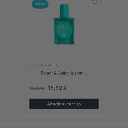
favorite_border
-20%
NUEVO
ROGER & GALLET
Roger & Gallet Jasmin...
15,92 €
19,90 €
Añadir al carrito