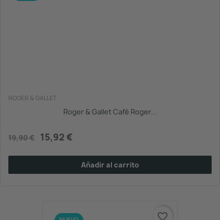
ROGER & GALLET
Roger & Gallet Café Roger...
15,92 €
19,90 €
Añadir al carrito
favorite_border
-20%
NUEVO