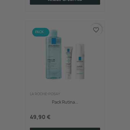
favorite_border
NUEVO
PACK
LA ROCHE-POSAY
Pack Rutina...
49,90 €