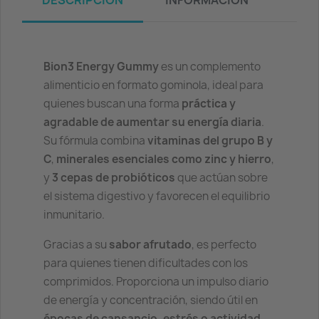
DESCRIPCIÓN
INFORMACIÓN
Bion3 Energy Gummy
es un complemento
alimenticio en formato gominola, ideal para
quienes buscan una forma
práctica y
agradable de aumentar su energía diaria
.
Su fórmula combina
vitaminas del grupo B y
C
,
minerales esenciales como zinc y hierro
,
y
3 cepas de probióticos
que actúan sobre
el sistema digestivo y favorecen el equilibrio
inmunitario.
Gracias a su
sabor afrutado
, es perfecto
para quienes tienen dificultades con los
comprimidos. Proporciona un impulso diario
de energía y concentración, siendo útil en
épocas de cansancio, estrés o actividad