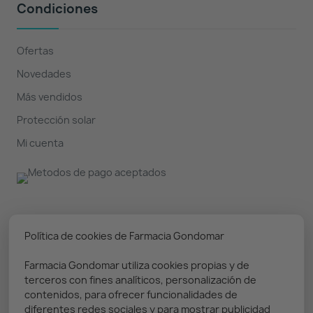
Condiciones
Ofertas
Novedades
Más vendidos
Protección solar
Mi cuenta
Nuestro boletín
Política de cookies de Farmacia Gondomar
Farmacia Gondomar utiliza cookies propias y de
Puedes darte de baja en cualquier momento. Prometemos
terceros con fines analíticos, personalización de
solo enviar información relevante
contenidos, para ofrecer funcionalidades de
diferentes redes sociales y para mostrar publicidad