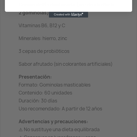
Composición destacada (por dosis diaria -
2 gominolas):
Vitaminas B6, B12 y C
Minerales: hierro, zinc
3 cepas de probióticos
Sabor afrutado (sin colorantes artificiales)
Presentación:
Formato: Gominolas masticables
Contenido: 60 unidades
Duración: 30 días
Uso recomendado: A partir de 12 años
Advertencias y precauciones:
⚠️ No sustituye una dieta equilibrada