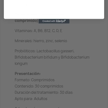
diaria recomendada.
Composición destacada (por
comprimido):
Vitaminas: A, B6, B12, C, D, E
Minerales: hierro, zinc, selenio
Probióticos: Lactobacillus gasseri,
Bifidobacterium bifidum y Bifidobacterium
longum
Presentación:
Formato: Comprimidos
Contenido: 30 comprimidos
Duración del tratamiento: 30 días
Apto para: Adultos