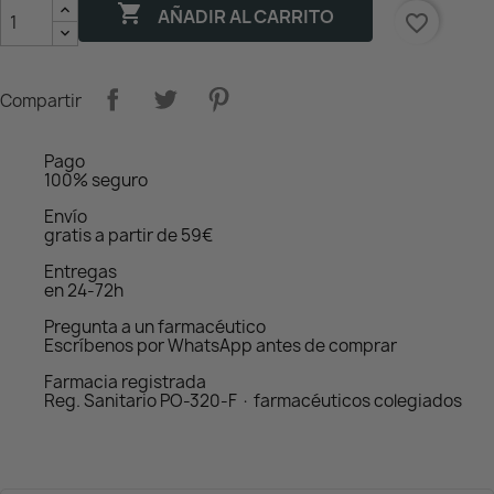

AÑADIR AL CARRITO
favorite_border
Compartir
Pago
100% seguro
Envío
gratis a partir de 59€
Entregas
en 24-72h
Pregunta a un farmacéutico
Escríbenos por WhatsApp antes de comprar
Farmacia registrada
Reg. Sanitario PO-320-F · farmacéuticos colegiados