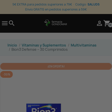
5€ EXTRA para pedidos superiores a 79€ · Codigo:
SALUD5
Envio GRATIS en pedidos superiores a 59€

search

shopping_cart
(0
Inicio
Vitaminas y Suplementos
Multivitaminas
Bion3 Defense – 30 Comprimidos
¡EN OFERTA!
-30%