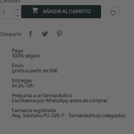
Cantidad

AÑADIR AL CARRITO
favorite_border
Compartir
Pago
100% seguro
Envío
gratis a partir de 59€
Entregas
en 24-72h
Pregunta a un farmacéutico
Escríbenos por WhatsApp antes de comprar
Farmacia registrada
Reg. Sanitario PO-320-F · farmacéuticos colegiados