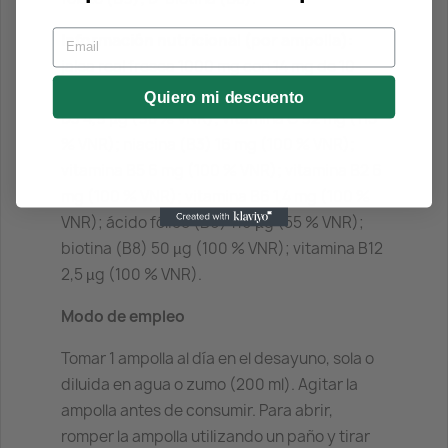
Email
Información nutricional (por ampolla)
:
jalea real fresca 1000 mg con 14 mg de 10-
HDA; vitamina A 350 µg (44 % VNR); vitamina
Quiero mi descuento
D3 4,9 µg (98 % VNR); vitamina C 92 mg (115
% VNR); niacina (B3) 16 mg (100 % VNR);
vitamina B5 6 mg (100 % VNR); vitamina B2 6
mg (100 % VNR); vitamina B6 1,4 mg (100 %
VNR); ácido fólico (B9) 110 µg (55 % VNR);
biotina (B8) 50 µg (100 % VNR); vitamina B12
2,5 µg (100 % VNR).
Modo de empleo
Tomar 1 ampolla al día en el desayuno, sola o
diluida en agua o zumo (200 ml). Agitar la
ampolla antes de consumir. Para abrir,
romper la ampolla utilizando un paño y tirar