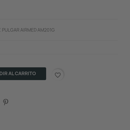
. PULGAR AIRMED AM201G
IR AL CARRITO
favorite_border