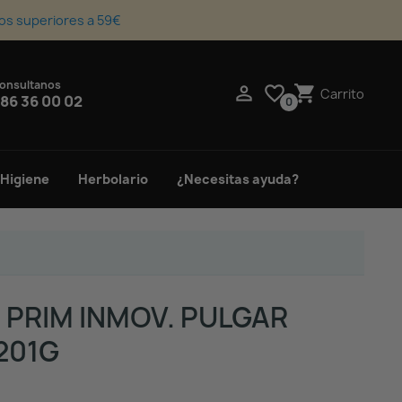
os superiores a 59€
onsultanos
upport_agent

favorite_border
shopping_cart
Carrito
86 36 00 02
0
 Higiene
Herbolario
¿Necesitas ayuda?
PRIM INMOV. PULGAR
201G