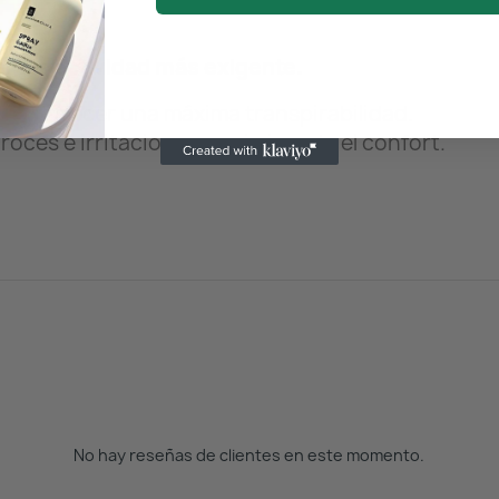
a la actividad más exigente.
ara ofrecer una máxima transpirabilidad.
 roces e irritaciones maximizando el confort.
No hay reseñas de clientes en este momento.