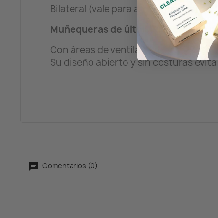
Bilateral (vale para ambas manos).
Muñequeras de última generación par
Con áreas de ventilación perforadas p
Su diseño abierto y sin costuras evita
Comentarios (0)