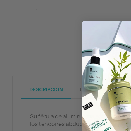
DESCRIPCIÓN
INFORMACIÓN
Su férula de aluminio maleable inmovili
los tendones abductores cortos y lar