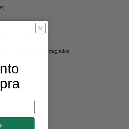
59€
macéutico
atsApp antes de comprar
da
320-F · farmacéuticos colegiados
nto
mpra
na sinovial sobre
o