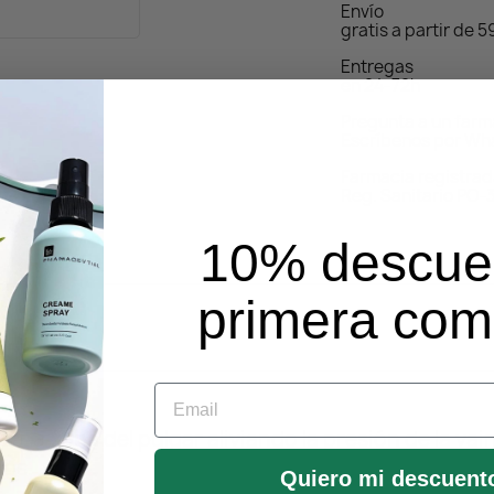
Envío
gratis a partir de 
Entregas
en 24-72h
Pregunta a un far
Escríbenos por Wh
Farmacia registra
Reg. Sanitario PO-
10% descue
primera co
Email
za la zona del pulgar aliviando la presión de la vai
gos.
Quiero mi descuent