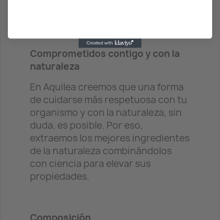
día disuelto en agua.
Comprometidos contigo y con la
naturaleza
En Aquilea creemos que una forma
de cuidarse más respetuosa con tu
organismo y con la naturaleza, sin
duda, es posible. Por eso,
extraemos los mejores ingredientes
de la naturaleza combinándolos
con ciencia para elevar sus
propiedades.
Composición