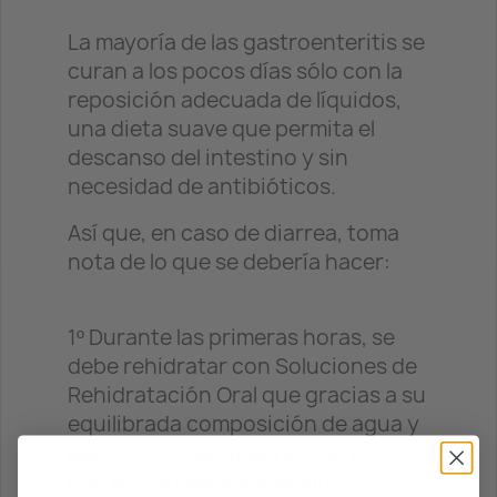
La mayoría de las gastroenteritis se
curan a los pocos días sólo con la
reposición adecuada de líquidos,
una dieta suave que permita el
descanso del intestino y sin
necesidad de antibióticos.
Así que, en caso de diarrea, toma
nota de lo que se debería hacer:
1º Durante las primeras horas, se
debe rehidratar con Soluciones de
Rehidratación Oral que gracias a su
equilibrada composición de agua y
electrolitos permiten evitar y
corregir la deshidratación.