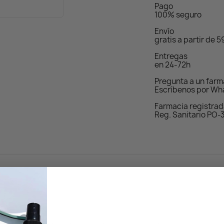
Pago
100% seguro
Envío
gratis a partir de 
Entregas
en 24-72h
Pregunta a un far
Escríbenos por Wh
Farmacia registra
Reg. Sanitario PO-