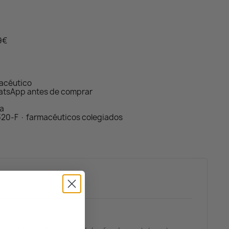
59€
macéutico
atsApp antes de comprar
da
320-F · farmacéuticos colegiados