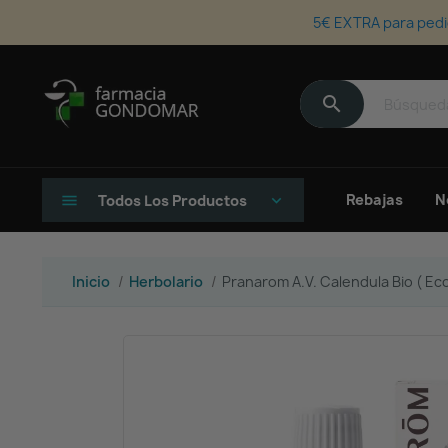
5€ EXTRA para pedi
search
Rebajas
N
menu
Todos Los Productos
keyboard_arrow_down
Inicio
Herbolario
Pranarom A.V. Calendula Bio ( Eco