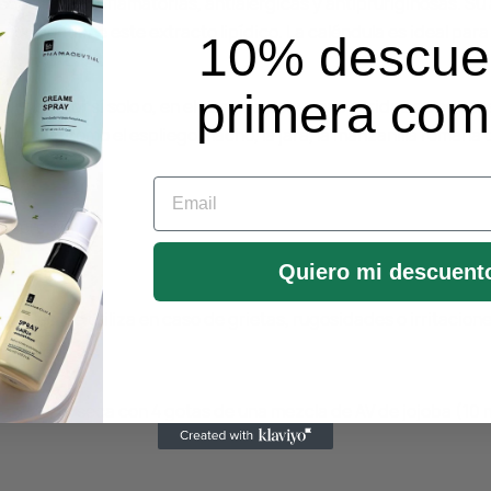
piedades antiinflamatorias, antialérgicas y antipruriginosas.
s que contiene este extracto lipídico. La caléndula es ideal para
10% descue
primera co
de actuar por sí solo o, en el caso de pequeñas heridas de adul
ntaria, como el espliego macho, la jara, la manzanilla romana 
Email
absorción.
Quiero mi descuent
sibles. Se utiliza en caso de grietas, rugosidades o irritacione
asurada y seca con 4 gotas de una mezcla de AV de jojoba (10 m