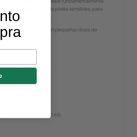
 Su actividad calmante se debe fundamentalmente
 el cuidado del bebé y las pieles sensibles, para
nto
mpra
tos, de forma sinérgica con pequeñas dosis de
o la manzanilla alemana.
o
s.
l) + AV de caléndula (20 ml).