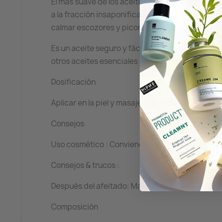
El más suave de los aceites vegetales, con pro
a la fracción insaponificable y a los fitoesterole
calmar escozores y picores.
Es un aceite seguro y fácil de utilizar, que pue
otros aceites esenciales con actividad compleme
Dosificación
Aplicar en la piel y masajear hasta su completa 
Consejos
Uso cosmético : Conviene a las pieles secas y sen
Consejos & trucos :
Después del afeitado: Masajear la piel una vez r
Composición