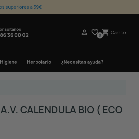
os superiores a 59€
onsultanos
upport_agent

favorite_border
shopping_cart
Carrito
86 36 00 02
0
 Higiene
Herbolario
¿Necesitas ayuda?
.V. CALENDULA BIO ( ECO