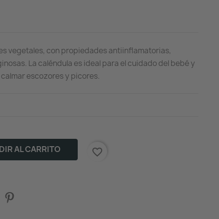
tes vegetales, con propiedades antiinflamatorias,
ginosas. La caléndula es ideal para el cuidado del bebé y
a calmar escozores y picores.
IR AL CARRITO
favorite_border