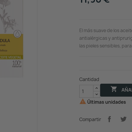
El más suave de los acei
antialérgicas y antipruri
las pieles sensibles, par
Cantidad

AÑAD

Últimas unidades
Compartir