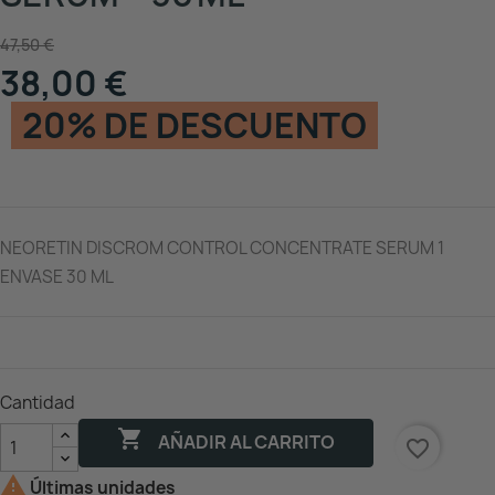
47,50 €
38,00 €
20% DE DESCUENTO
NEORETIN DISCROM CONTROL CONCENTRATE SERUM 1
ENVASE 30 ML
Cantidad

AÑADIR AL CARRITO
favorite_border

Últimas unidades