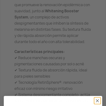
que promueve la renovación epidérmica con
suavidad, junto al
Whitening Booster
System
, un complejo de activos
despigmentantes que inhiben la síntesis de
melanina en distintas fases. Su textura fluida
y de rápida absorción permite aplicar
durante todo el año con alta tolerabilidad.
Características principales:
✔ Reduce manchas oscuras y
pigmentaciones causadas por sol o acné
✔ Textura fluida de absorción rápida, ideal
para pieles sensibles
✔ Tecnología RetinSphere®: renovación
eficaz con mínimo riesgo irritativo
✔ Sistema despigmentante completo: actúa
sobre múltiples etapas de la producción de