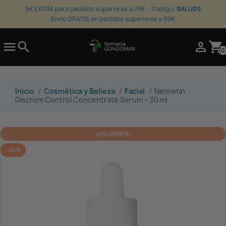
5€ EXTRA para pedidos superiores a 79€ · Codigo:
SALUD5
Envio GRATIS en pedidos superiores a 59€

search

shopping_cart
(0
Inicio
Cosmética y Belleza
Facial
Neoretin
Discrom Control Concentrate Serum – 30 ml
¡EN OFERTA!
-20%