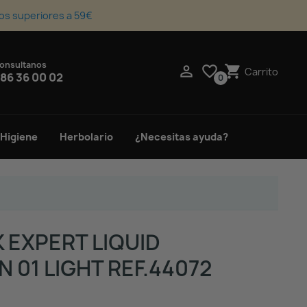
os superiores a 59€
onsultanos
upport_agent

favorite_border
shopping_cart
Carrito
86 36 00 02
0
 Higiene
Herbolario
¿Necesitas ayuda?
 EXPERT LIQUID
 01 LIGHT REF.44072