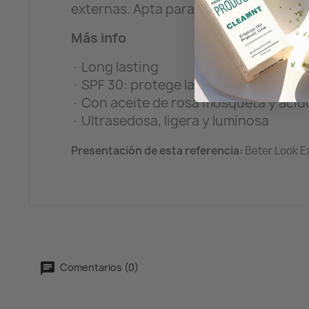
externas. Apta para pieles sensibles.
Más info
· Long lasting
· SPF 30: protege la dermis del efecto
· Con aceite de rosa mosqueta y ácido 
· Ultrasedosa, ligera y luminosa
Presentación de esta referencia:
Beter Look Ex
Comentarios (0)