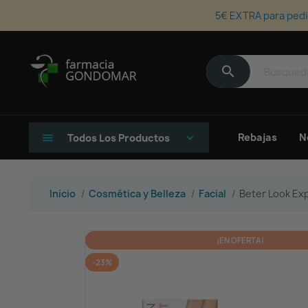
5€ EXTRA para pedi
search
Rebajas
N
menu
Todos Los Productos
keyboard_arrow_down
Inicio
Cosmética y Belleza
Facial
Beter Look Exp
¡EN OFERTA!
-23%