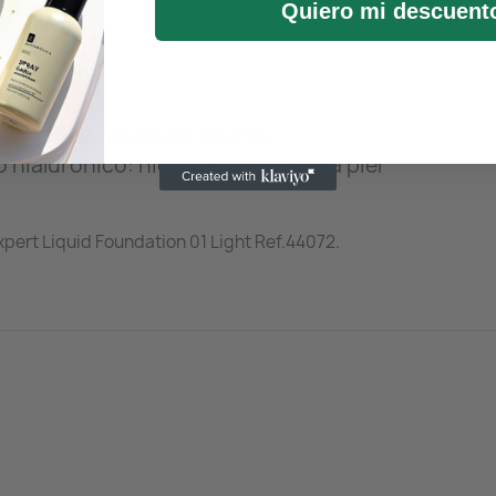
Quiero mi descuent
 nocivo de los rayos solares
hialurónico: hidrata y restaura la piel
pert Liquid Foundation 01 Light Ref.44072.