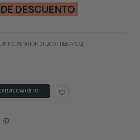
 DE DESCUENTO
UID FOUNDATION 01 LIGHT REF.44072
IR AL CARRITO
favorite_border