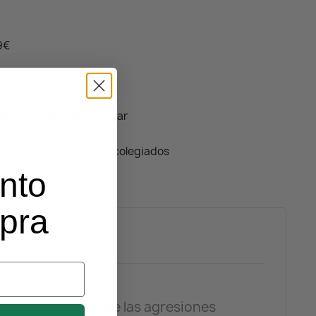
59€
macéutico
atsApp antes de comprar
da
320-F · farmacéuticos colegiados
nto
mpra
iones y protege de las agresiones