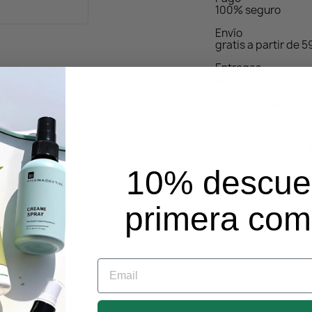
100% seguro
Envío
gratis a partir de 
Entregas
en 24-72h
Pregunta a un far
Escríbenos por Wh
Farmacia registra
Reg. Sanitario PO-
10% descue
primera co
Email
el, acabado homogéneo y natural. Cubre imperfecc