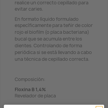
realice un correcto cepillado para
evitar caries.
En formato líquido formulado
específicamente para teñir de color
rojo el biofilm
(o placa bacteriana)
bucal que se acumula entre los
dientes. C
ontrolando de forma
periódica si se está llevando a cabo
una técnica de cepillado correcta.
Composición:
Floxina B 1,4%
Revelador de placa