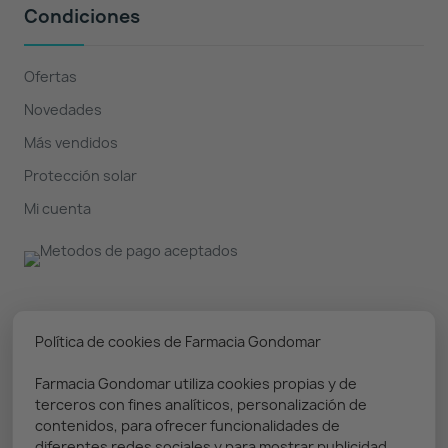
Condiciones
Ofertas
Novedades
Más vendidos
Protección solar
Mi cuenta
Nuestro boletín
Política de cookies de Farmacia Gondomar
Farmacia Gondomar utiliza cookies propias y de
Puedes darte de baja en cualquier momento. Prometemos
terceros con fines analíticos, personalización de
solo enviar información relevante
contenidos, para ofrecer funcionalidades de
diferentes redes sociales y para mostrar publicidad