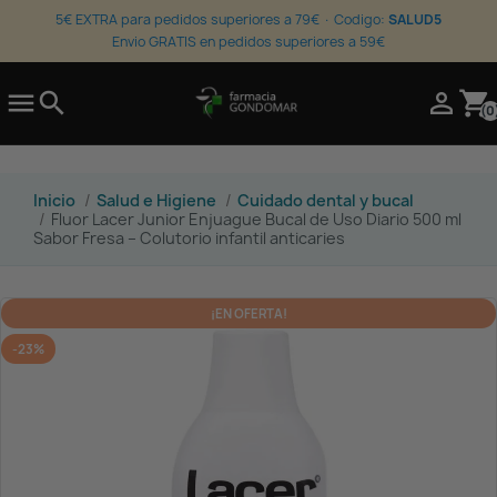
5€ EXTRA para pedidos superiores a 79€ · Codigo:
SALUD5
Envio GRATIS en pedidos superiores a 59€

search

shopping_cart
(0
Inicio
Salud e Higiene
Cuidado dental y bucal
Fluor Lacer Junior Enjuague Bucal de Uso Diario 500 ml
Sabor Fresa – Colutorio infantil anticaries
¡EN OFERTA!
-23%