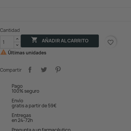
Cantidad

AÑADIR AL CARRITO
favorite_border

Últimas unidades
Compartir
Pago
100% seguro
Envío
gratis a partir de 59€
Entregas
en 24-72h
Pregunta a un farmacéutico