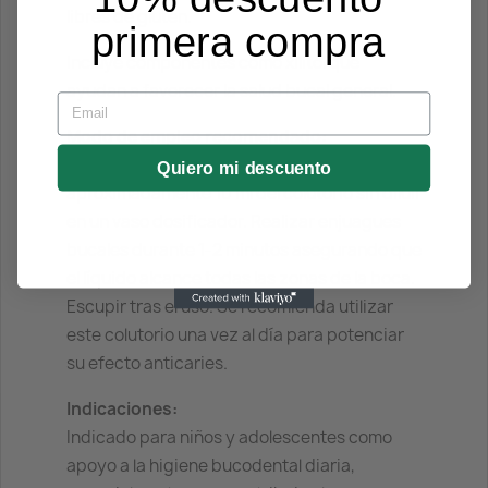
libres de gluten.
primera compra
Incluye componentes como xilitol que
ayudan a favorecer la salud bucal general.
Email
Modo de empleo recomendado:
Tras el cepillado dental, verter
Quiero mi descuento
aproximadamente 10 ml del colutorio sin diluir
en un vaso dosificador. Realizar enjuagues
bucales durante 1-2 minutos asegurando que
el líquido alcance todas las zonas de la boca.
Escupir tras el uso. Se recomienda utilizar
este colutorio una vez al día para potenciar
su efecto anticaries.
Indicaciones:
Indicado para niños y adolescentes como
apoyo a la higiene bucodental diaria,