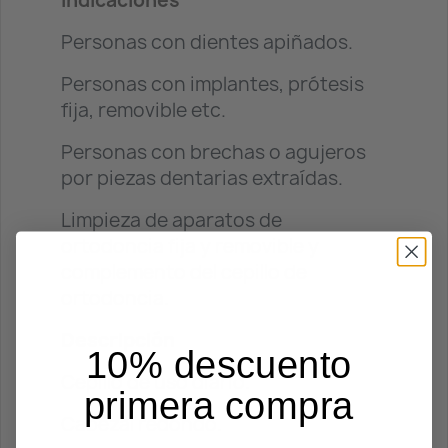
Indicaciones
Personas con dientes apiñados.
Personas con implantes, prótesis
fija, removible etc.
Personas con brechas o agujeros
por piezas dentarias extraídas.
Limpieza de aparatos de
ortodoncia fija y removible y
complemento del cepillo de
ortodoncia.
Descripción
10% descuento
Cepillo de uso diario.
primera compra
Cabezal redondo.