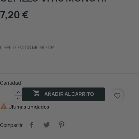
7,20 €
CEPILLO VITIS MONOTIP
Cantidad

AÑADIR AL CARRITO
favorite_border

Últimas unidades
Compartir