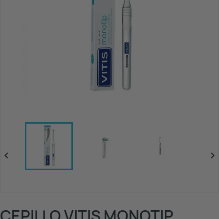


CEPILLO VITIS MONOTIP