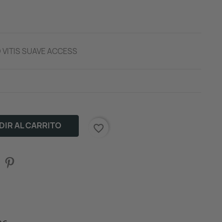
 VITIS SUAVE ACCESS
IR AL CARRITO
favorite_border