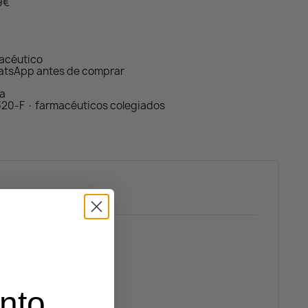
59€
macéutico
atsApp antes de comprar
da
320-F · farmacéuticos colegiados
nto