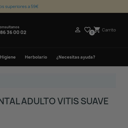
os superiores a 59€
onsultanos
upport_agent

favorite_border
shopping_cart
Carrito
86 36 00 02
0
 Higiene
Herbolario
¿Necesitas ayuda?
NTAL ADULTO VITIS SUAVE