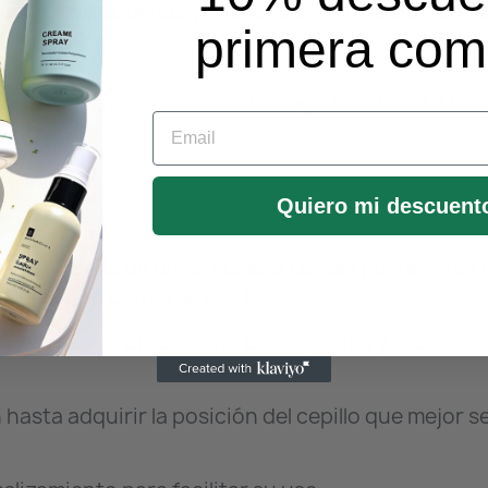
entarias pequeñas y/o bocas con limitación de ap
primera co
 adulto.
a bucal en niños, ya que el mango se adapta a la 
Email
Quiero mi descuent
 las zonas de difícil acceso (zonas posteriores 
lposición dentaria, etc.).
para seguir el contorno de las encías y facilitar e
hasta adquirir la posición del cepillo que mejor se