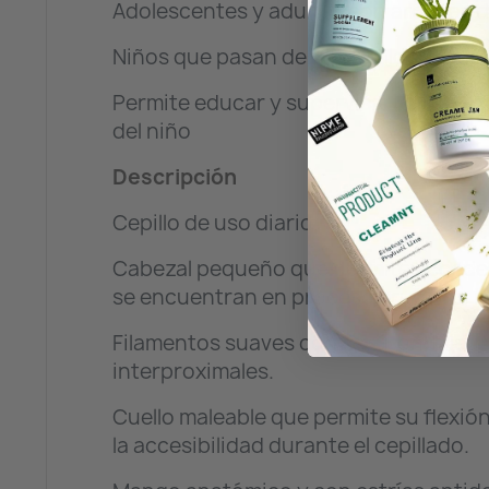
Adolescentes y adultos con arcadas d
Niños que pasan de un cepillo Junior a
Permite educar y supervisar la limpiez
del niño
Descripción
Cepillo de uso diario.
Cabezal pequeño que permite acceder a
se encuentran en proceso eruptivo, ma
Filamentos suaves con perfil ondulado 
interproximales.
Cuello maleable que permite su flexión 
la accesibilidad durante el cepillado.