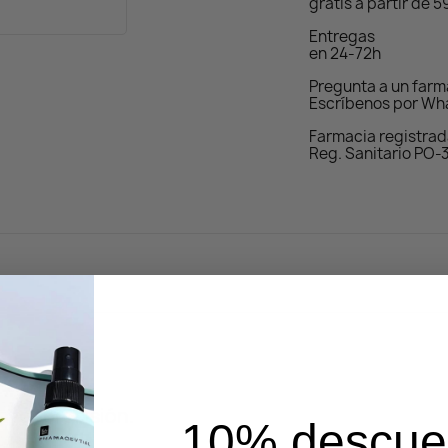
gratis a partir de 
Entregas
en 24-72h
Pregunta a un far
Escríbenos por Wh
Farmacia registra
Reg. Sanitario PO-
ayor precisión.
10% descue