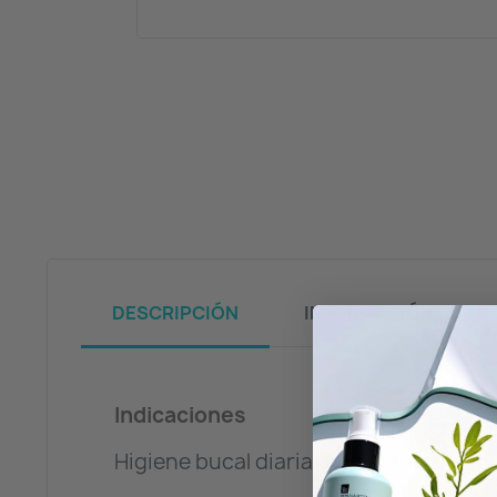
DESCRIPCIÓN
INFORMACIÓN
Indicaciones
Higiene bucal diaria en adultos, con m