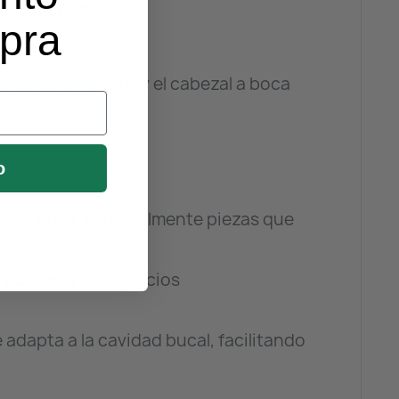
ertura bucal.
mpra
mano de un adulto y el cabezal a boca
o
de la boca, especialmente piezas que
l acceso a los espacios
 adapta a la cavidad bucal, facilitando