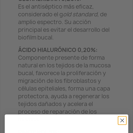
Es el antiséptico más eficaz,
considerado el g
old standard
, de
amplio espectro. Su acción
principal es evitar el desarrollo del
biofilm bucal.
ÁCIDO HIALURÓNICO 0,20%:
Componente presente de forma
natural en los tejidos de la mucosa
bucal, favorece la proliferación y
migración de los fibroblastos y
células epiteliales, forma una capa
protectora, ayuda a regenerar los
tejidos dañados y acelera el
proceso de reparación de los
mismos.
PANTENOL 5%: