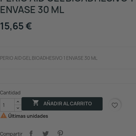
ENVASE 30 ML
15,65 €
PERIO AID GEL BIOADHESIVO 1 ENVASE 30 ML
Cantidad

AÑADIR AL CARRITO
favorite_border

Últimas unidades
Compartir