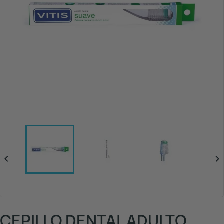


CEPILLO DENTAL ADULTO