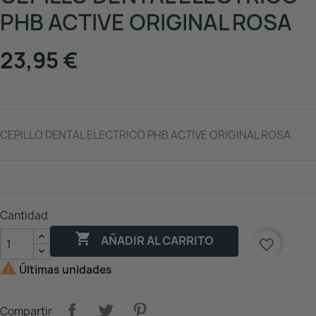
PHB ACTIVE ORIGINAL ROSA
23,95 €
CEPILLO DENTAL ELECTRICO PHB ACTIVE ORIGINAL ROSA
Cantidad

AÑADIR AL CARRITO
favorite_border

Últimas unidades
Compartir