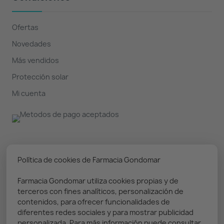
Ofertas
Novedades
Más vendidos
Protección solar
Mi cuenta
Nuestro boletín
Política de cookies de Farmacia Gondomar
Farmacia Gondomar utiliza cookies propias y de
Puedes darte de baja en cualquier momento. Prometemos
terceros con fines analíticos, personalización de
solo enviar información relevante
contenidos, para ofrecer funcionalidades de
diferentes redes sociales y para mostrar publicidad
personalizada. Para más información puede consultar