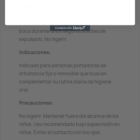
Realizar un enjuague con la cantidad
recomendada por el fabricante después del
cepillado dental. Mantener el líquido en la
boca durante unos segundos antes de
expulsarlo. No ingerir.
Indicaciones:
Indicado para personas portadoras de
ortodoncia fija o removible que buscan
complementar su rutina diaria de higiene
oral.
Precauciones:
No ingerir. Mantener fuera del alcance de los
niños. Uso recomendado bajo supervisión en
niños. Evitar el contacto con los ojos.