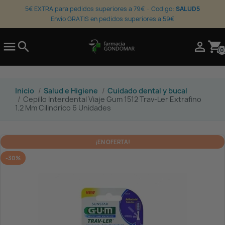
5€ EXTRA para pedidos superiores a 79€ · Codigo:
SALUD5
Envio GRATIS en pedidos superiores a 59€

search

shopping_cart
(0
Inicio
Salud e Higiene
Cuidado dental y bucal
Cepillo Interdental Viaje Gum 1512 Trav-Ler Extrafino
1.2 Mm Cilindrico 6 Unidades
¡EN OFERTA!
-30%