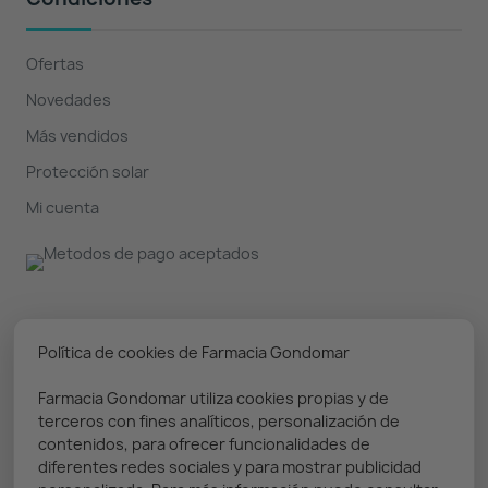
Ofertas
Novedades
Más vendidos
Protección solar
Mi cuenta
Nuestro boletín
Política de cookies de Farmacia Gondomar
Farmacia Gondomar utiliza cookies propias y de
Puedes darte de baja en cualquier momento. Prometemos
terceros con fines analíticos, personalización de
solo enviar información relevante
contenidos, para ofrecer funcionalidades de
diferentes redes sociales y para mostrar publicidad