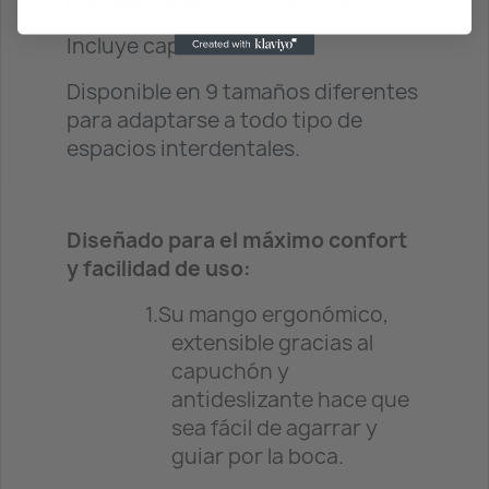
dientes traseros con facilidad.
Incluye capuchón.
Disponible en 9 tamaños diferentes
para adaptarse a todo tipo de
espacios interdentales.
Diseñado para el máximo confort
y facilidad de uso:
1.
Su mango ergonómico,
extensible gracias al
capuchón y
antideslizante hace que
sea fácil de agarrar y
guiar por la boca.