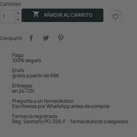
Cantidad

AÑADIR AL CARRITO
favorite_border
Compartir
Pago
100% seguro
Envío
gratis a partir de 59€
Entregas
en 24-72h
Pregunta a un farmacéutico
Escríbenos por WhatsApp antes de comprar
Farmacia registrada
Reg. Sanitario PO-320-F · farmacéuticos colegiados