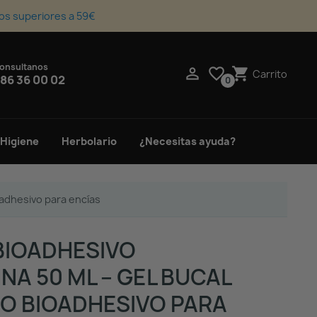
os superiores a 59€
onsultanos
upport_agent

favorite_border
shopping_cart
Carrito
86 36 00 02
0
 Higiene
Herbolario
¿Necesitas ayuda?
oadhesivo para encías
BIOADHESIVO
NA 50 ML – GEL BUCAL
O BIOADHESIVO PARA