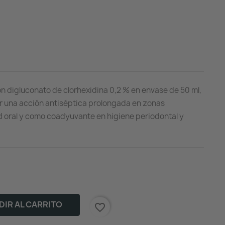
n digluconato de clorhexidina 0,2 % en envase de 50 ml,
 una acción antiséptica prolongada en zonas
d oral y como coadyuvante en higiene periodontal y
IR AL CARRITO
favorite_border