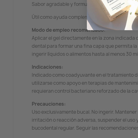
Sabor agradable y formulación sin alcohol y sin 
Útil como ayuda complementaria en higiene buc
Modo de empleo recomendado:
Aplicar el gel directamente en la zona indicada 
dental para formar una fina capa que permita la a
ingerir líquidos o alimentos hasta al menos 30 m
Indicaciones:
Indicado como coadyuvante en el tratamiento de
utilizarse como apoyo en terapias de mantenimie
requieran control bacteriano reforzado de la cav
Precauciones:
Uso exclusivamente bucal. No ingerir. Mantener 
irritación o reacción adversa, suspender el uso y
bucodental regular. Seguir las recomendaciones 