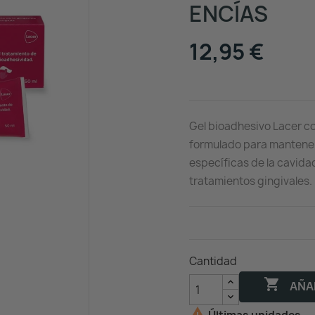
ENCÍAS
12,95 €
Gel bioadhesivo Lacer co
formulado para mantener
específicas de la cavida
tratamientos gingivales.
Cantidad

AÑAD
