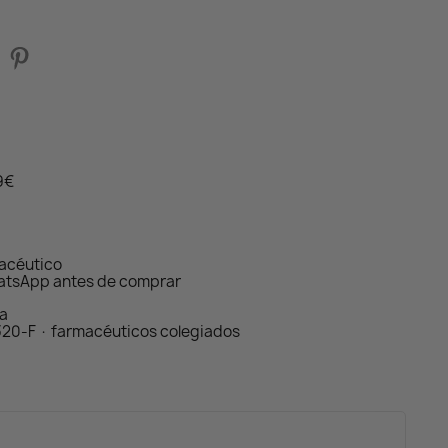
59€
macéutico
atsApp antes de comprar
da
320-F · farmacéuticos colegiados