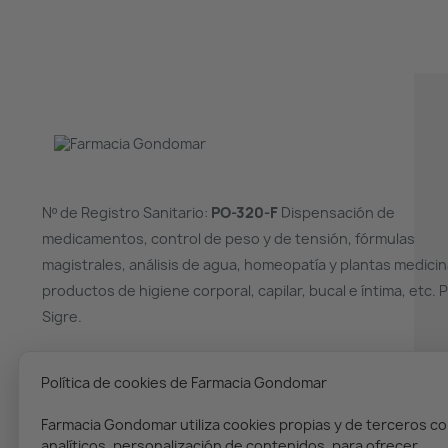
Nº de Registro Sanitario:
PO-320-F
Dispensación de
medicamentos, control de peso y de tensión, fórmulas
magistrales, análisis de agua, homeopatía y plantas medicin
productos de higiene corporal, capilar, bucal e íntima, etc. 
Sigre.
¿NECESITAS AYUDA?
Política de cookies de Farmacia Gondomar
(+34) 986 36 00 02
Farmacia Gondomar utiliza cookies propias y de terceros co
analíticos, personalización de contenidos, para ofrecer