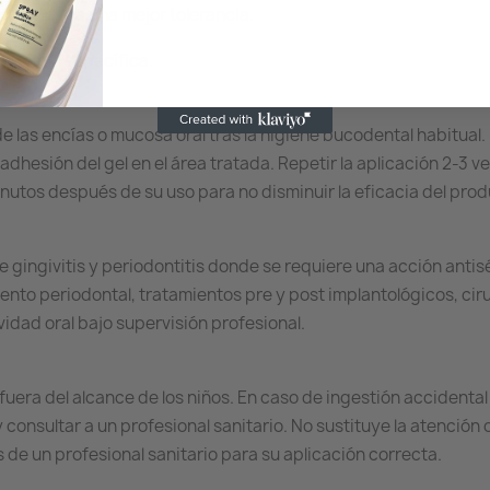
gluten para una mejor tolerancia.
odental específica.
de las encías o mucosa oral tras la higiene bucodental habitual
dhesión del gel en el área tratada. Repetir la aplicación 2-3 ve
inutos después de su uso para no disminuir la eficacia del prod
 gingivitis y periodontitis donde se requiere una acción anti
nto periodontal, tratamientos pre y post implantológicos, cir
idad oral bajo supervisión profesional.
fuera del alcance de los niños. En caso de ingestión accidenta
 consultar a un profesional sanitario. No sustituye la atención 
de un profesional sanitario para su aplicación correcta.