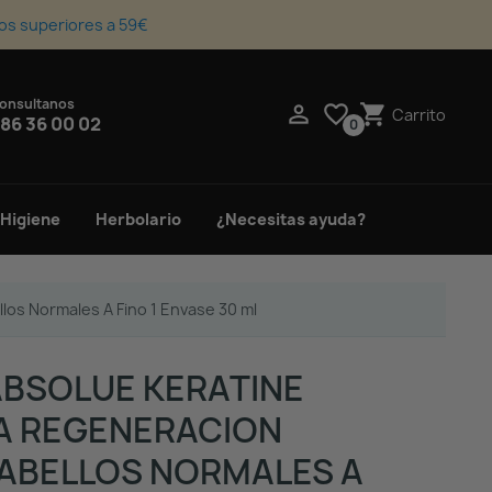
os superiores a 59€
onsultanos
upport_agent

favorite_border
shopping_cart
Carrito
86 36 00 02
0
 Higiene
Herbolario
¿Necesitas ayuda?
los Normales A Fino 1 Envase 30 ml
ABSOLUE KERATINE
A REGENERACION
ABELLOS NORMALES A