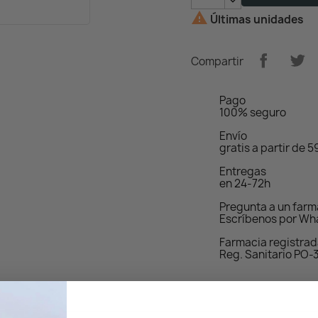

Últimas unidades
Compartir
Pago
100% seguro
Envío
gratis a partir de 
Entregas
en 24-72h
Pregunta a un far
Escríbenos por Wh
Farmacia registra
Reg. Sanitario PO-