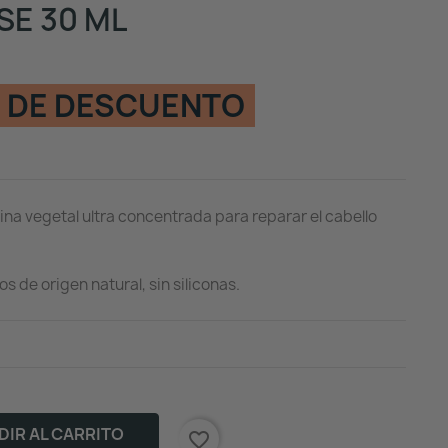
SE 30 ML
 DE DESCUENTO
ina vegetal ultra concentrada para reparar el cabello
s de origen natural, sin siliconas.
IR AL CARRITO
favorite_border