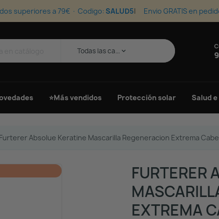
dos superiores a 79€ · Codigo:
SALUD5
Envio GRATIS en pedid
C
s
Todas las ca...
keyboard_arrow_down
9
ovedades
⭐Más vendidos
Protección solar
Salud e
Furterer Absolue Keratine Mascarilla Regeneracion Extrema Cabel
FURTERER 
MASCARILL
EXTREMA C