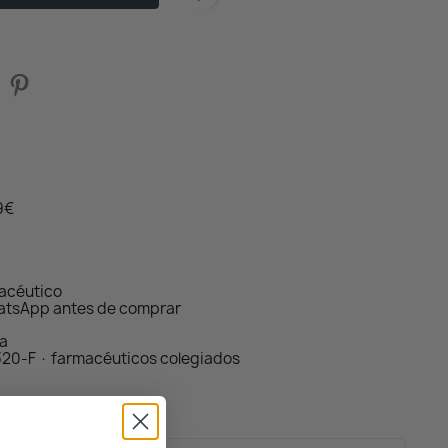
59€
macéutico
atsApp antes de comprar
da
320-F · farmacéuticos colegiados