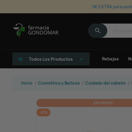
5€ EXTRA para pedi
search
Rebajas
N
menu
Todos Los Productos
keyboard_arrow_down
Inicio
Cosmética y Belleza
Cuidado del cabello
¡EN OFERTA!
-21%