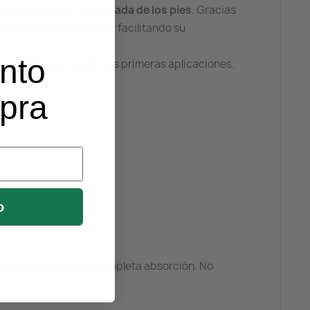
osidades y piel engrosada de los pies
. Gracias
 endurecidas
de la piel, facilitando su
nto
isos y cuidados desde las primeras aplicaciones.
mpra
o
da. Masajear hasta su completa absorción. No