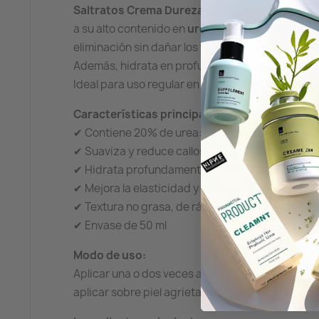
Saltratos Crema Durezas 20% Urea
está espec
a su alto contenido en
urea al 20%
, exfolia sua
eliminación sin dañar los tejidos sanos.
Además, hidrata en profundidad y mejora la elast
Ideal para uso regular en zonas como talones, p
Características principales:
✔ Contiene 20% de urea: exfoliación y renovaci
✔ Suaviza y reduce callosidades y durezas
✔ Hidrata profundamente la piel engrosada
✔ Mejora la elasticidad y el aspecto de los pies
✔ Textura no grasa, de rápida absorción
✔ Envase de 50 ml
Modo de uso:
Aplicar una o dos veces al día sobre la piel lim
aplicar sobre piel agrietada o heridas.