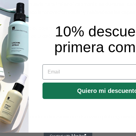
ialmente formulada para tratar eficazmente las
durezas, call
vemente, favorece la renovación celular y
reblandece las capas
10% descue
icidad de la piel, dejando los pies visiblemente más suaves, l
lantas o zonas de presión.
primera co
ón intensa
Email
Quiero mi descuent
pia y seca, insistiendo en las zonas con durezas o piel engrosa