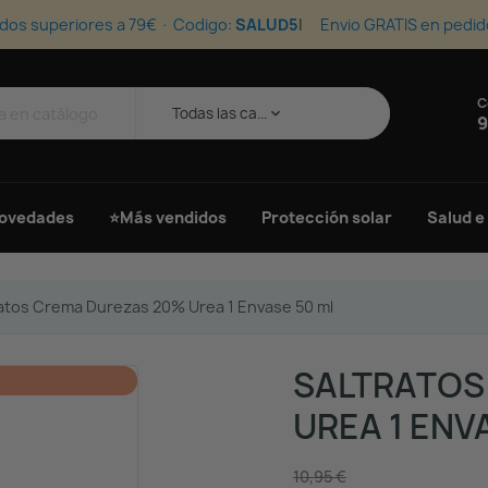
dos superiores a 79€ · Codigo:
SALUD5
Envio GRATIS en pedid
C
s
Todas las ca...
keyboard_arrow_down
9
ovedades
⭐Más vendidos
Protección solar
Salud e
ratos Crema Durezas 20% Urea 1 Envase 50 ml
SALTRATOS
UREA 1 ENV
10,95 €