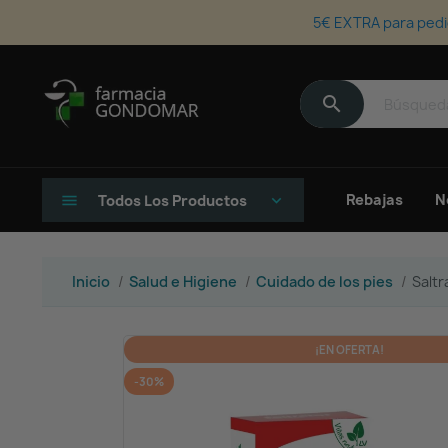
5€ EXTRA para pedi
search
Rebajas
N
menu
Todos Los Productos
keyboard_arrow_down
Inicio
Salud e Higiene
Cuidado de los pies
Salt
¡EN OFERTA!
-30%