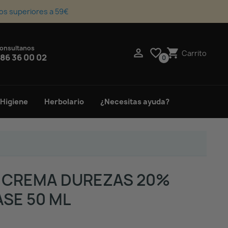
os superiores a 59€
onsultanos
upport_agent

favorite_border
shopping_cart
Carrito
86 36 00 02
0
 Higiene
Herbolario
¿Necesitas ayuda?
 CREMA DUREZAS 20%
ASE 50 ML