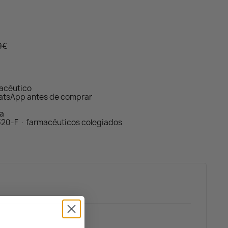
59€
macéutico
atsApp antes de comprar
da
320-F · farmacéuticos colegiados