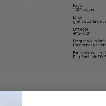
Pago
100% seguro
Envío
gratis a partir de 
Entregas
en 24-72h
Pregunta a un far
Escríbenos por Wh
Farmacia registra
Reg. Sanitario PO-