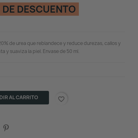
 DE DESCUENTO
20% de urea que reblandece y reduce durezas, callos y
a y suaviza la piel. Envase de 50 ml.
IR AL CARRITO
favorite_border