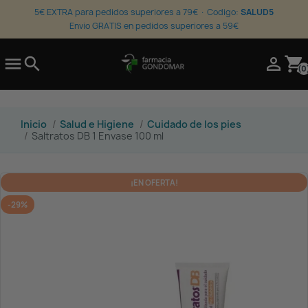
5€ EXTRA para pedidos superiores a 79€ · Codigo:
SALUD5
Envio GRATIS en pedidos superiores a 59€

search

shopping_cart
(0
Inicio
Salud e Higiene
Cuidado de los pies
Saltratos DB 1 Envase 100 ml
¡EN OFERTA!
-29%