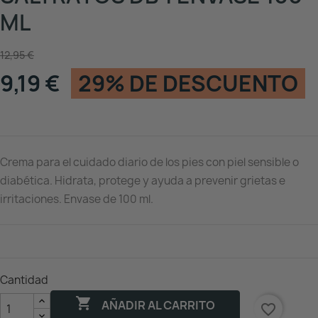
ML
12,95 €
9,19 €
29% DE DESCUENTO
Crema para el cuidado diario de los pies con piel sensible o
diabética. Hidrata, protege y ayuda a prevenir grietas e
irritaciones. Envase de 100 ml.
Cantidad

AÑADIR AL CARRITO
favorite_border