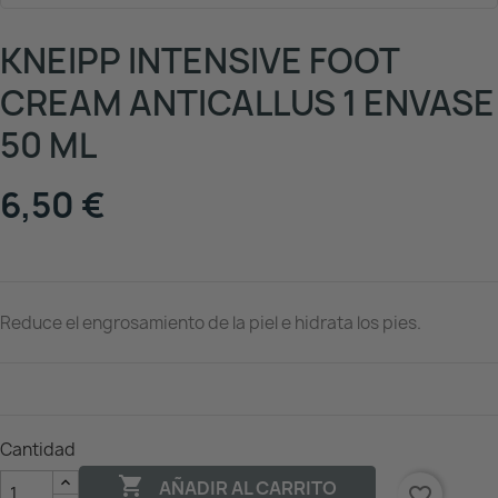
KNEIPP INTENSIVE FOOT
CREAM ANTICALLUS 1 ENVASE
50 ML
6,50 €
Reduce el engrosamiento de la piel e hidrata los pies.
Cantidad

AÑADIR AL CARRITO
favorite_border