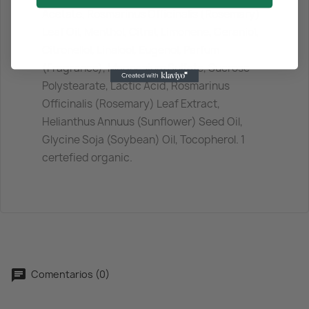
Acetate, Rosmarinus Officinalis (Rosemary)
Leaf Oil, Menthol, Citral, Limonene, Geraniol,
Citronellol, Linalool, Eugenol, Parfum
(Fragrance), Magnesium Sulfate, Sucrose
Polystearate, Lactic Acid, Rosmarinus
Officinalis (Rosemary) Leaf Extract,
Helianthus Annuus (Sunflower) Seed Oil,
Glycine Soja (Soybean) Oil, Tocopherol. 1
certefied organic.
Comentarios (0)