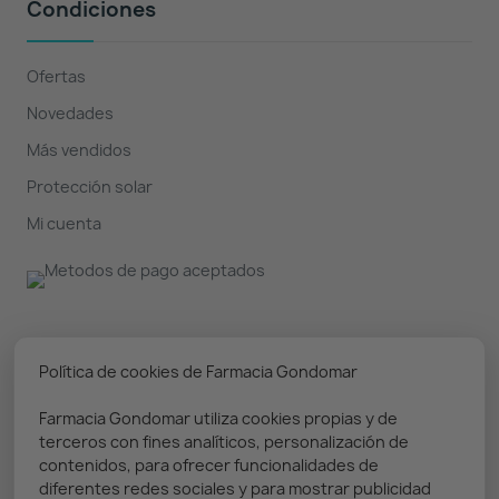
Condiciones
Ofertas
Novedades
Más vendidos
Protección solar
Mi cuenta
Nuestro boletín
Política de cookies de Farmacia Gondomar
Farmacia Gondomar utiliza cookies propias y de
Puedes darte de baja en cualquier momento. Prometemos
terceros con fines analíticos, personalización de
solo enviar información relevante
contenidos, para ofrecer funcionalidades de
diferentes redes sociales y para mostrar publicidad