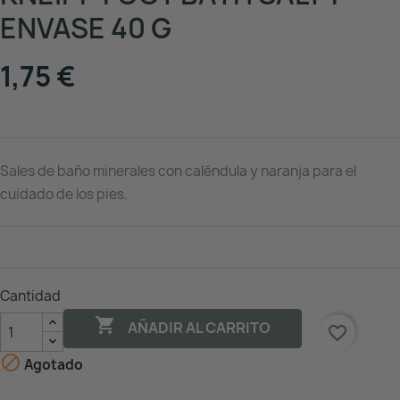
ENVASE 40 G
1,75 €
Sales de baño minerales con caléndula y naranja para el
cuidado de los pies.
Cantidad

AÑADIR AL CARRITO
favorite_border

Agotado