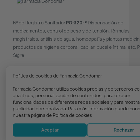
Nº de Registro Sanitario:
PO-320-F
Dispensación de
medicamentos, control de peso y de tensión, fórmulas
magistrales, análisis de agua, homeopatía y plantas medicin
productos de higiene corporal, capilar, bucal e íntima, etc. 
Sigre.
¿NECESITAS AYUDA?
Política de cookies de Farmacia Gondomar
(+34) 986 36 00 02
Farmacia Gondomar utiliza cookies propias y de terceros co
analíticos, personalización de contenidos, para ofrecer
funcionalidades de diferentes redes sociales y para mostra
publicidad personalizada. Para más información puede cons
nuestra página de Política de cookies
Copyright © 2023. Farmacia Gondomar
Aceptar
Rechazar