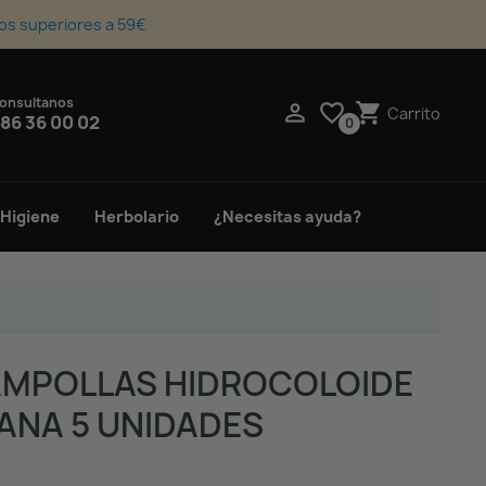
os superiores a 59€
onsultanos
upport_agent

favorite_border
shopping_cart
Carrito
86 36 00 02
0
 Higiene
Herbolario
¿Necesitas ayuda?
MPOLLAS HIDROCOLOIDE
ANA 5 UNIDADES