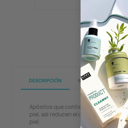
DESCRIPCIÓN
INFORMACIÓN
Apósitos que contienen un gel activo
piel, así reducen el dolor de las ampo
piel.