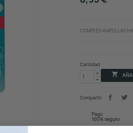
COMPEED AMPOLLAS HID
Cantidad

AÑAD
Compartir
Pago
100% seguro
Envío