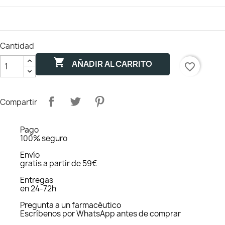
Cantidad

AÑADIR AL CARRITO
favorite_border
Compartir
Pago
100% seguro
Envío
gratis a partir de 59€
Entregas
en 24-72h
Pregunta a un farmacéutico
Escríbenos por WhatsApp antes de comprar