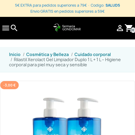
5€ EXTRA para pedidos superiores a 79€ · Codigo:
SALUD5
Envio GRATIS en pedidos superiores a 59€

search

shopping_cart
(0
Inicio
Cosmética y Belleza
Cuidado corporal
Rilastil Xerolact Gel Limpiador Duplo 1 L + 1 L – Higiene
corporal para piel muy seca y sensible
-3,00 €