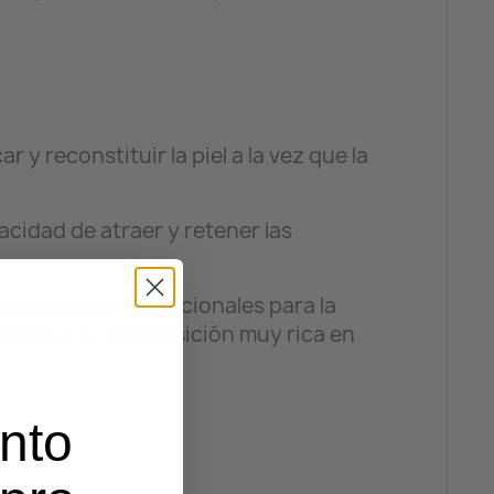
 y reconstituir la piel a la vez que la
cidad de atraer y retener las
smetológicas excepcionales para la
 gracias a su composición muy rica en
nto