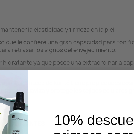
antener la elasticidad y firmeza en la piel.
co que le confiere una gran capacidad para tonificar
ara retrasar los signos del envejecimiento.
r hidratante ya que posee una extraordinaria capa
icana, la manteca de karité tiene propiedades co
: hidrata, suaviza y protege los tejidos celulares
ora.
10% descue
SIN COLORANTES