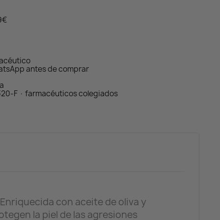
59€
macéutico
atsApp antes de comprar
da
320-F · farmacéuticos colegiados
 Enriquecida con aceite de oliva y
tegen la piel de las agresiones