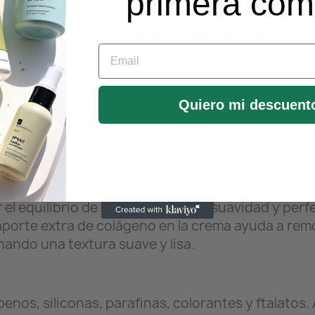
primera co
cuello y escote, previamente desmaquillado y limp
Email
Quiero mi descuent
co
ido hialurónico rellena las arrugas, redensifica y 
e oliva y ácido hialurónico, esta crema aporta nu
las agresiones externas. Ideal para todo tipo de pi
el equilibrio de la piel aportando suavidad y pe
aporte extra de colágeno en la crema ayuda a remo
ndo una textura suave y lisa.
enos, siliconas, parafinas, colorantes y ftalatos. 