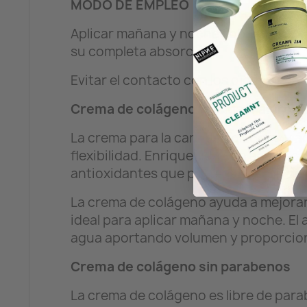
MODO DE EMPLEO
Aplicar mañana y noche sobre rostro, 
su completa absorción.
Evitar el contacto con los ojos.
Crema de colágeno y ácido hialuróni
La crema para la cara de colágeno y ác
flexibilidad. Enriquecida con aceite d
antioxidantes que protegen la piel de 
La crema de colágeno ayuda a mejorar 
ideal para aplicar mañana y noche. El 
agua aportando volumen y proporciona
Crema de colágeno sin parabenos
La crema de colágeno es libre de parab