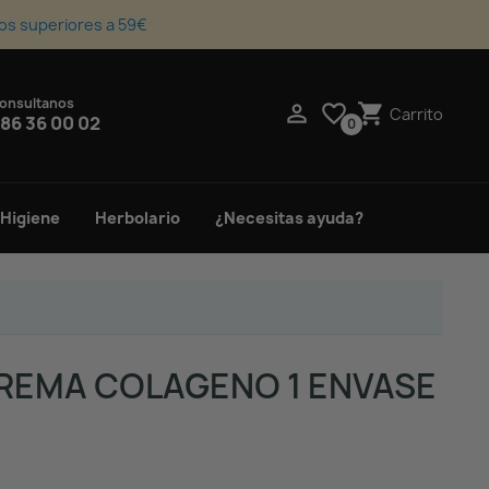
os superiores a 59€
onsultanos
upport_agent

favorite_border
shopping_cart
Carrito
86 36 00 02
0
 Higiene
Herbolario
¿Necesitas ayuda?
REMA COLAGENO 1 ENVASE