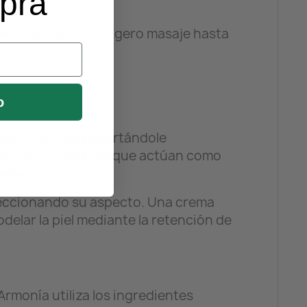
mpra
io, realizando un ligero masaje hasta
o
reafirma la piel aportándole
trientes y vitaminas que actúan como
eles.
rfeccionando su aspecto. Una crema
delar la piel mediante la retención de
Armonía utiliza los ingredientes