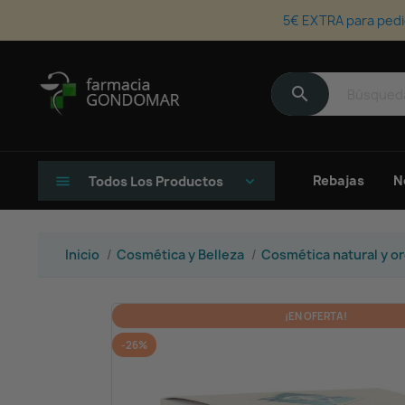
5€ EXTRA para pedi
search
Rebajas
N
menu
Todos Los Productos
keyboard_arrow_down
Inicio
Cosmética y Belleza
Cosmética natural y o
¡EN OFERTA!
-26%