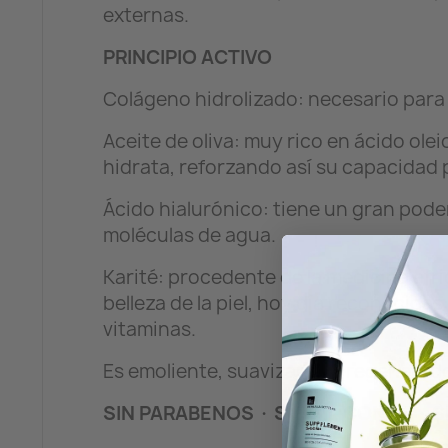
externas.
PRINCIPIO ACTIVO
Colágeno hidrolizado: necesario para m
Aceite de oliva: muy rico en ácido olei
hidrata, reforzando así su capacidad p
Ácido hialurónico: tiene un gran pode
moléculas de agua.
Karité: procedente de la medicina afr
belleza de la piel, hoy día reconocidas
vitaminas.
Es emoliente, suavizante y regenerad
SIN PARABENOS · SIN SILICONAS · 