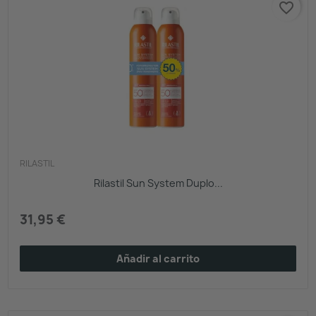
favorite_border
RILASTIL
Rilastil Sun System Duplo...
31,95 €
Añadir al carrito