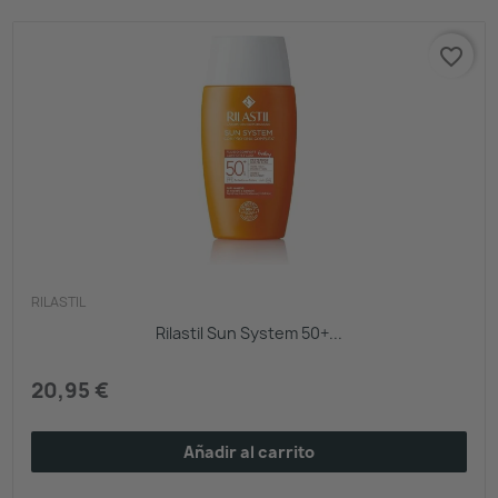
favorite_border
RILASTIL
Rilastil Sun System 50+...
20,95 €
Añadir al carrito