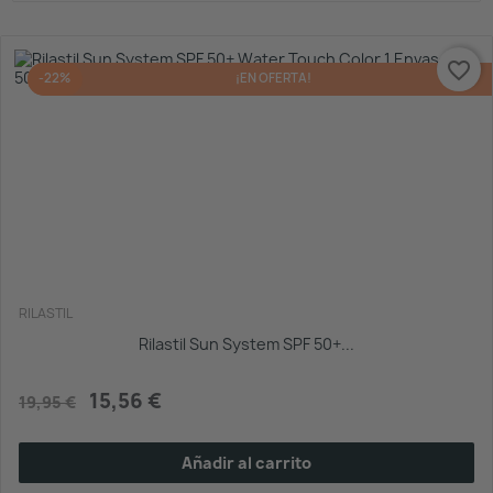
favorite_border
-22%
¡EN OFERTA!
RILASTIL
Rilastil Sun System SPF 50+...
15,56 €
19,95 €
Añadir al carrito