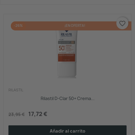
favorite_border
-26%
¡EN OFERTA!
RILASTIL
Rilastil D-Clar 50+ Crema...
17,72 €
23,95 €
Añadir al carrito