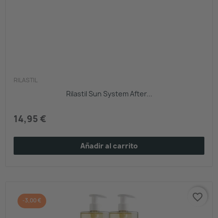
RILASTIL
Rilastil Sun System After...
14,95 €
Añadir al carrito
favorite_border
-3,00 €