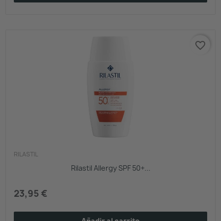
favorite_border
RILASTIL
Rilastil Allergy SPF 50+...
23,95 €
Añadir al carrito