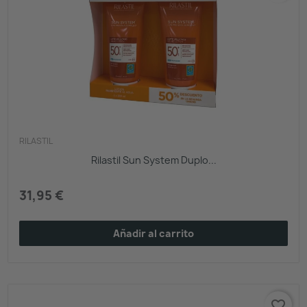
RILASTIL
Rilastil Sun System Duplo...
31,95 €
Añadir al carrito
favorite_border